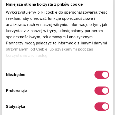
Niniejsza strona korzysta z plików cookie
Wykorzystujemy pliki cookie do spersonalizowania treści
i reklam, aby oferować funkcje społecznościowe i
analizować ruch w naszej witrynie. Informacje o tym, jak
korzystasz z naszej witryny, udostępniamy partnerom
społecznościowym, reklamowym i analitycznym.
Partnerzy mogą połączyć te informacje z innymi danymi
otrzymanymi od Ciebie lub uzyskanymi podczas
korzystania z ich usług.
Wybór
Niezbędne
zgody
Preferencje
2025 TOYOTA TACOMA TRD OFF-ROAD
4x4
Benzyna
Statystyka
56 233 mile
2,400 cm³