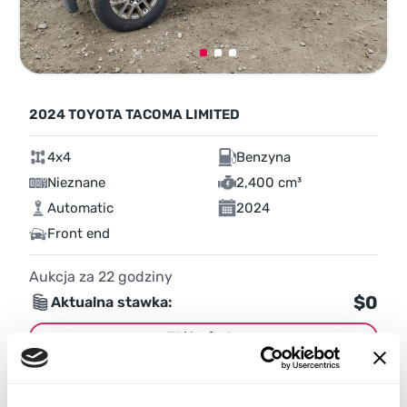
2024 TOYOTA TACOMA LIMITED
4x4
Benzyna
Nieznane
2,400 cm³
Automatic
2024
Front end
Aukcja za
22
godziny
$0
Aktualna stawka:
Złóż ofertę
Więcej informacji