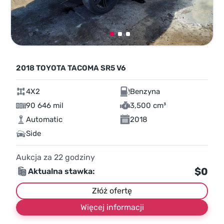
2018 TOYOTA TACOMA SR5 V6
4X2
Benzyna
90 646 mil
3,500 cm³
Automatic
2018
Side
Aukcja za
22
godziny
$0
Aktualna stawka:
Złóż ofertę
Więcej informacji