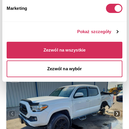
Automatic
2025
Marketing
Rollover
Aukcja za
4
dni
Pokaż szczegóły
$0
Aktualna stawka:
Złóż ofertę
Zezwól na wszystkie
Więcej informacji
Zezwól na wybór