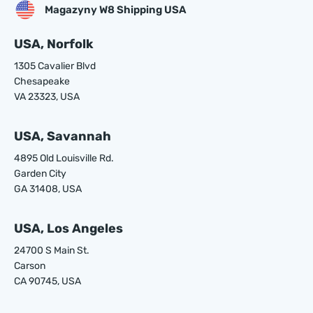
Magazyny W8 Shipping USA
USA, Norfolk
1305 Cavalier Blvd
Chesapeake
VA 23323, USA
USA, Savannah
4895 Old Louisville Rd.
Garden City
GA 31408, USA
USA, Los Angeles
24700 S Main St.
Carson
CA 90745, USA