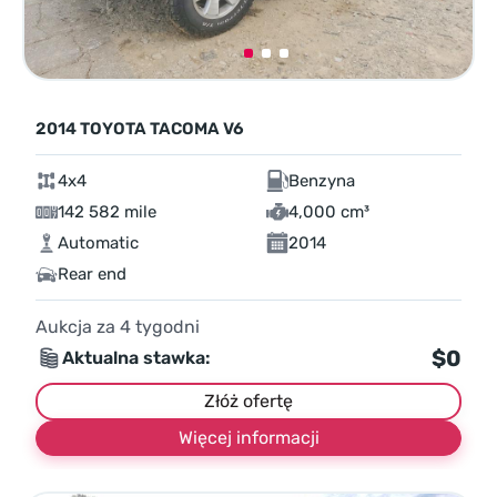
2014 TOYOTA TACOMA V6
4x4
Benzyna
142 582 mile
4,000 cm³
Automatic
2014
Rear end
Aukcja za
4
tygodni
$0
Aktualna stawka:
Złóż ofertę
Więcej informacji