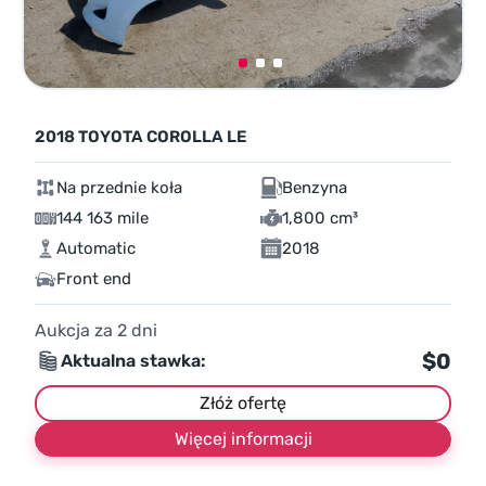
2018 TOYOTA COROLLA LE
Na przednie koła
Benzyna
144 163 mile
1,800 cm³
Automatic
2018
Front end
Aukcja za
2
dni
$0
Aktualna stawka:
Złóż ofertę
Więcej informacji