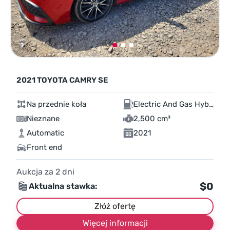
2021 TOYOTA CAMRY SE
Na przednie koła
Electric And Gas Hybrid
Nieznane
2,500 cm³
Automatic
2021
Front end
Aukcja za
2
dni
$0
Aktualna stawka:
Złóż ofertę
Więcej informacji