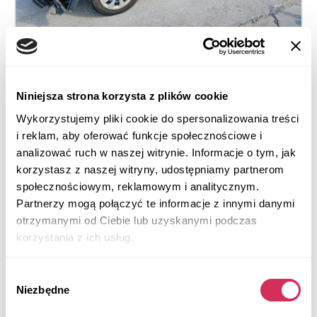
Niniejsza strona korzysta z plików cookie
2015 TOYOTA COROLLA L
Wykorzystujemy pliki cookie do spersonalizowania treści
Na przednie koła
Benzyna
i reklam, aby oferować funkcje społecznościowe i
46 474 mile
1,800 cm³
analizować ruch w naszej witrynie. Informacje o tym, jak
Automatic
2015
korzystasz z naszej witryny, udostępniamy partnerom
społecznościowym, reklamowym i analitycznym.
Front end
Partnerzy mogą połączyć te informacje z innymi danymi
otrzymanymi od Ciebie lub uzyskanymi podczas
Aukcja za
4
dni
korzystania z ich usług.
$0
Aktualna stawka:
Złóż ofertę
Wybór
Niezbędne
zgody
Więcej informacji