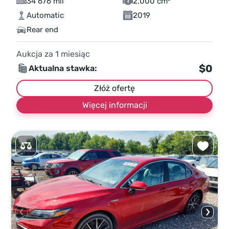
34 676 mil
2,000 cm³
Automatic
2019
Rear end
Aukcja za
1
miesiąc
$0
Aktualna stawka:
Złóż ofertę
Więcej informacji