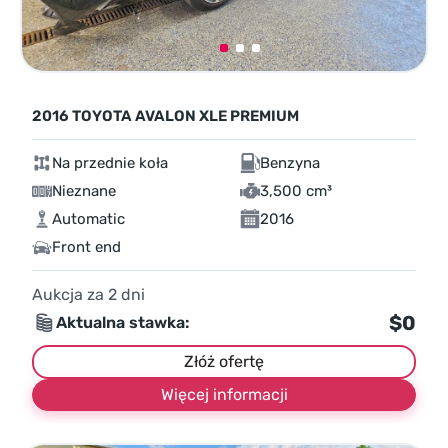
2016 TOYOTA AVALON XLE PREMIUM
Na przednie koła
Benzyna
Nieznane
3,500 cm³
Automatic
2016
Front end
Aukcja za
2
dni
$0
Aktualna stawka:
Złóż ofertę
Więcej informacji