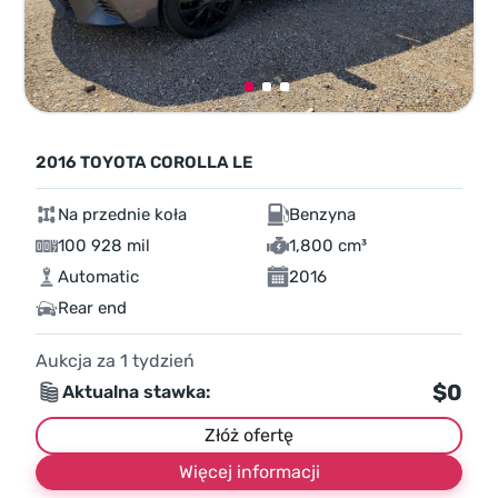
2016 TOYOTA COROLLA LE
Na przednie koła
Benzyna
100 928 mil
1,800 cm³
Automatic
2016
Rear end
Aukcja za
1
tydzień
$0
Aktualna stawka:
Złóż ofertę
Więcej informacji