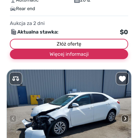
Automatic
2012
Rear end
Aukcja za
2
dni
$0
Aktualna stawka:
Złóż ofertę
Więcej informacji