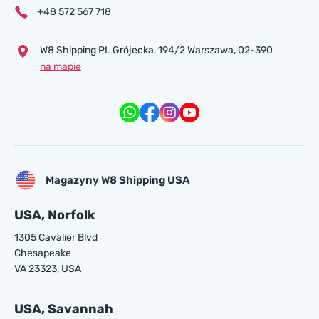
+48 572 567 718
W8 Shipping PL Grójecka , 194/2 Warszawa, 02-390
na mapie
Magazyny W8 Shipping USA
USA, Norfolk
1305 Cavalier Blvd
Chesapeake
VA 23323, USA
USA, Savannah