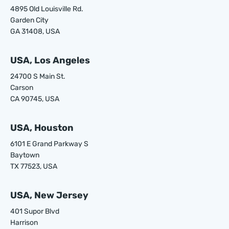
4895 Old Louisville Rd.
Garden City
GA 31408, USA
USA, Los Angeles
24700 S Main St.
Carson
CA 90745, USA
USA, Houston
6101 E Grand Parkway S
Baytown
TX 77523, USA
USA, New Jersey
401 Supor Blvd
Harrison