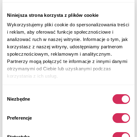
gdy masz odpowiednie dokumenty. Import samochodu z
USA jest możliwy tylko pod warunkiem przedstawienia w
Niniejsza strona korzysta z plików cookie
urzędzie celnym oficjalnego potwierdzenia prawa
własności. Są to powszechnie znane rodzaje tytułów
Wykorzystujemy pliki cookie do spersonalizowania treści
własności, o których teraz porozmawiamy. Tylko dobrze
i reklam, aby oferować funkcje społecznościowe i
948
rozumiejąc każdy z nich, możesz kupić amerykański
analizować ruch w naszej witrynie. Informacje o tym, jak
samochód bez ryzyka.
korzystasz z naszej witryny, udostępniamy partnerom
społecznościowym, reklamowym i analitycznym.
Partnerzy mogą połączyć te informacje z innymi danymi
otrzymanymi od Ciebie lub uzyskanymi podczas
korzystania z ich usług.
Wybór
Niezbędne
zgody
Jaka różnica między samochodami z
USA i Europy?
Preferencje
Amerykańskie samochody zaczynają wypierać
europejskie. Zarówno jedne, jak i drugie mają szereg
Statystyka