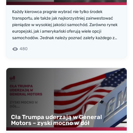
Każdy kierowca pragnie wybrać nie tylko środek
transportu, ale także jak najkorzystniej zainwestować
pieniądze w wysokiej jakości samochód. Zarówno rynek
europejski, jak i amerykański oferują wiele opcji
samochodów. Jednak należy poznać zalety każdego z
nich. Ponieważ nasza firma specjalizuje się w dostawach
480
samochodów z USA, opowiemy o specyfice tego rynku
motoryzacyjnego.
Cła Trumpa uderzają w General
Motors – zyski mocno w dół