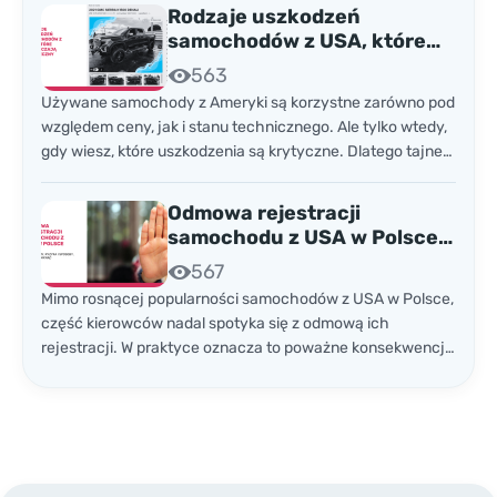
sprowadzanych aut zza oceanu. To rekord, jakiego rynek
Rodzaje uszkodzeń
importu samochodów z USA jeszcze nie notował.
samochodów z USA, które
wykluczają bezpieczny
563
zakup
Używane samochody z Ameryki są korzystne zarówno pod
względem ceny, jak i stanu technicznego. Ale tylko wtedy,
gdy wiesz, które uszkodzenia są krytyczne. Dlatego tajne
materiały dealerów pomogą Ci prowadzić udany biznes
motoryzacyjny.
Odmowa rejestracji
samochodu z USA w Polsce:
przyczyny, ryzyka i sposoby,
567
jak ich uniknąć
Mimo rosnącej popularności samochodów z USA w Polsce,
część kierowców nadal spotyka się z odmową ich
rejestracji. W praktyce oznacza to poważne konsekwencje
— brak możliwości wykupienia ubezpieczenia, legalnego
poruszania się po drogach, a w dalszej perspektywie także
sprzedaży pojazdu. Dlatego warto wiedzieć, w jakich
sytuacjach polski wydział komunikacji może odmówić
rejestracji auta sprowadzonego ze Stanów
Zjednoczonych.