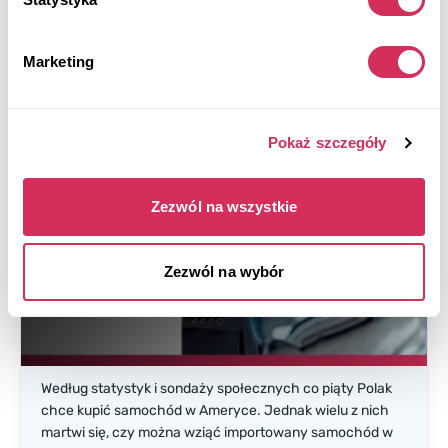
zalet. Niemniej jednak warto dowiedzieć się, jakie
korzyści płyną z zakupu pojazdów w Ameryce i z jakimi
trudnościami będą musieli zmierzyć się właściciele tych
Marketing
samochodów.
603
Pokaż szczegóły
Leasing samochodu z USA w Polsce:
korzyści, niuanse, sposoby
Zezwól na wszystkie
Zezwól na wybór
Według statystyk i sondaży społecznych co piąty Polak
chce kupić samochód w Ameryce. Jednak wielu z nich
martwi się, czy można wziąć importowany samochód w