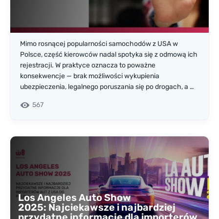
Mimo rosnącej popularności samochodów z USA w
Polsce, część kierowców nadal spotyka się z odmową ich
rejestracji. W praktyce oznacza to poważne
konsekwencje — brak możliwości wykupienia
ubezpieczenia, legalnego poruszania się po drogach, a w
dalszej perspektywie także sprzedaży pojazdu. Dlatego
567
warto wiedzieć, w jakich sytuacjach polski wydział
komunikacji może odmówić rejestracji auta
sprowadzonego ze Stanów Zjednoczonych.
Los Angeles Auto Show
2025: Najciekawsze i najbardziej
przydatne informacje dla importerów