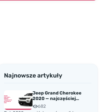
Najnowsze artykuły
Jeep Grand Cherokee
2020 — najczęściej
importowane auto z USA
682
do Polski w 2025 roku