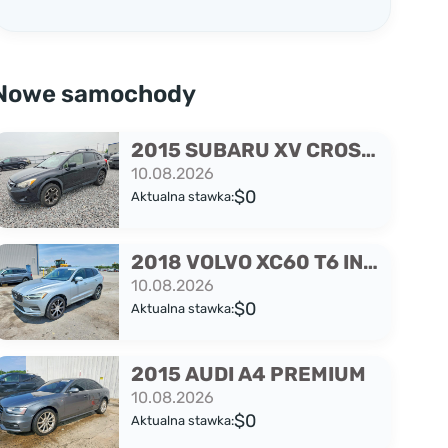
praktyce oznacza to poważne
konsekwencje — brak możliwości
wykupienia ubezpieczenia, legalnego
poruszania się po drogach, a w dalszej
Nowe samochody
perspektywie także sprzedaży pojazdu.
Dlatego warto wiedzieć, w jakich
2015 SUBARU XV CROSSTREK 2.0 PREMIUM
sytuacjach polski wydział komunikacji
10.08.2026
może odmówić rejestracji auta
$0
Aktualna stawka:
sprowadzonego ze Stanów
Zjednoczonych.
2018 VOLVO XC60 T6 INSCRIPTION
10.08.2026
$0
Aktualna stawka:
2015 AUDI A4 PREMIUM
10.08.2026
$0
Aktualna stawka: