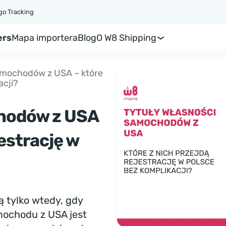
go Tracking
ers
Mapa importera
Blog
O W8 Shipping
amochodów z USA – które
acji?
hodów z USA
jestrację w
ą tylko wtedy, gdy
ochodu z USA jest