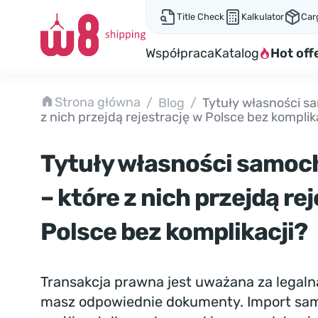
Title Check
Kalkulator
Car
Współpraca
Katalog
Hot off
Strona główna
/
Blog
/
Tytuły własności s
z nich przejdą rejestrację w Polsce bez komplik
Tytuły własności samoc
– które z nich przejdą re
Polsce bez komplikacji?
Transakcja prawna jest uważana za legaln
masz odpowiednie dokumenty. Import sam