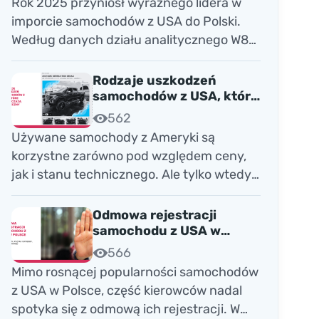
Rok 2025 przyniósł wyraźnego lidera w
imporcie samochodów z USA do Polski.
Według danych działu analitycznego W8
Shipping, Jeep Grand Cherokee 2020 stał
się absolutnym numerem jeden wśród
Rodzaje uszkodzeń
najczęściej sprowadzanych aut zza
samochodów z USA, które
wykluczają bezpieczny
oceanu. To rekord, jakiego rynek importu
562
zakup
samochodów z USA jeszcze nie notował.
Używane samochody z Ameryki są
korzystne zarówno pod względem ceny,
jak i stanu technicznego. Ale tylko wtedy,
gdy wiesz, które uszkodzenia są
krytyczne. Dlatego tajne materiały
Odmowa rejestracji
dealerów pomogą Ci prowadzić udany
samochodu z USA w
Polsce: przyczyny, ryzyka
biznes motoryzacyjny.
566
i sposoby, jak ich uniknąć
Mimo rosnącej popularności samochodów
z USA w Polsce, część kierowców nadal
spotyka się z odmową ich rejestracji. W