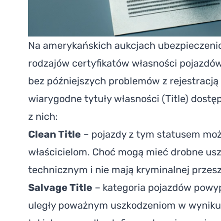
Na amerykańskich aukcjach ubezpieczenio
rodzajów certyfikatów własności pojazdó
bez późniejszych problemów z rejestracją
wiarygodne tytuły własności (Title) dostę
z nich:
Clean Title
– pojazdy z tym statusem mo
właścicielom. Choć mogą mieć drobne usz
technicznym i nie mają kryminalnej przeszł
Salvage Title
– kategoria pojazdów pow
uległy poważnym uszkodzeniom w wyniku k