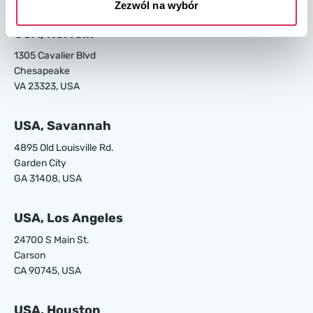
Zezwól na wybór
USA, Norfolk
1305 Cavalier Blvd
Chesapeake
VA 23323, USA
USA, Savannah
4895 Old Louisville Rd.
Garden City
GA 31408, USA
USA, Los Angeles
24700 S Main St.
Carson
CA 90745, USA
USA, Houston