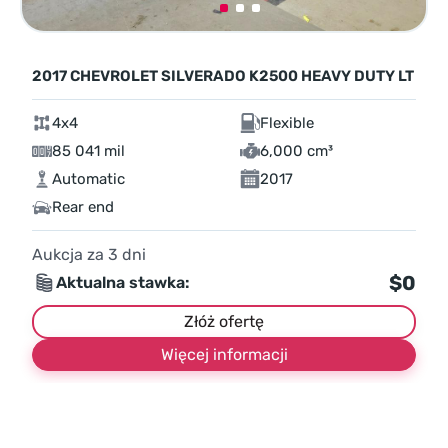
2017 CHEVROLET SILVERADO K2500 HEAVY DUTY LT
4x4
Flexible
85 041 mil
6,000 cm³
Automatic
2017
Rear end
Aukcja za
3
dni
$0
Aktualna stawka:
Złóż ofertę
Więcej informacji