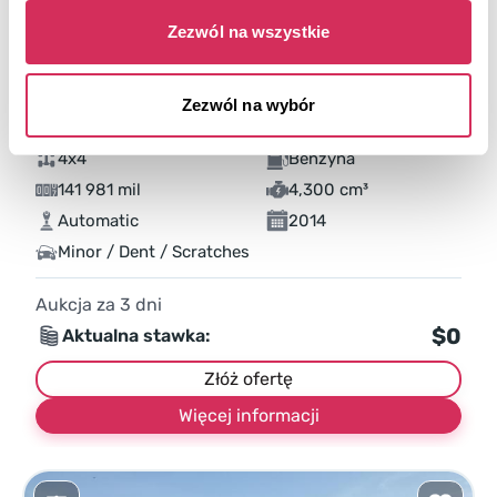
Zezwól na wszystkie
Zezwól na wybór
2014 CHEVROLET SILVERADO K1500 LT
4x4
Benzyna
141 981 mil
4,300 cm³
Automatic
2014
Minor / Dent / Scratches
Aukcja za
3
dni
$0
Aktualna stawka:
Złóż ofertę
Więcej informacji