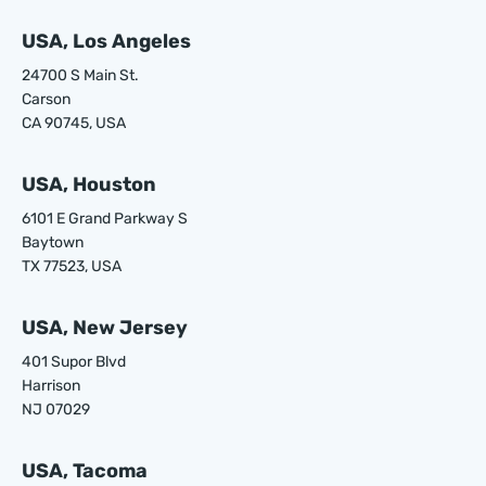
USA, Los Angeles
24700 S Main St.
Carson
CA 90745, USA
USA, Houston
6101 E Grand Parkway S
Baytown
TX 77523, USA
USA, New Jersey
401 Supor Blvd
Harrison
NJ 07029
USA, Tacoma