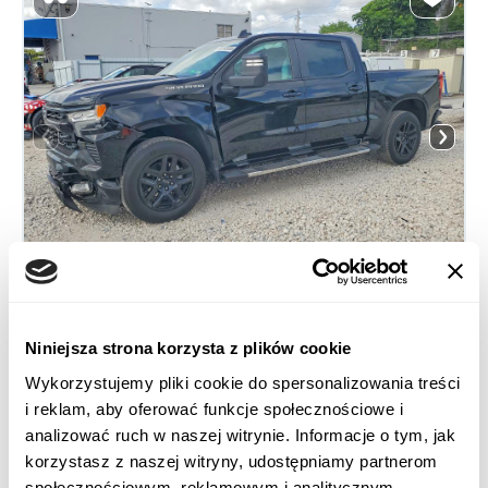
2024 CHEVROLET SILVERADO C1500 RST
Niniejsza strona korzysta z plików cookie
Wykorzystujemy pliki cookie do spersonalizowania treści
Rear Wheel Drive
Diesel
i reklam, aby oferować funkcje społecznościowe i
47 374 mile
3,000 cm³
analizować ruch w naszej witrynie. Informacje o tym, jak
Automatic
2024
korzystasz z naszej witryny, udostępniamy partnerom
Front end
społecznościowym, reklamowym i analitycznym.