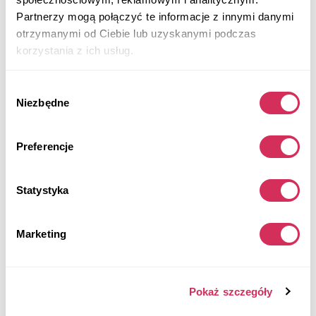
Partnerzy mogą połączyć te informacje z innymi danymi
Aukcja za
4
dni
otrzymanymi od Ciebie lub uzyskanymi podczas
$0
korzystania z ich usług.
Aktualna stawka:
Złóż ofertę
Wybór
Więcej informacji
Niezbędne
zgody
Preferencje
Statystyka
Marketing
Pokaż szczegóły