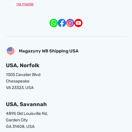
na mapie
Magazyny W8 Shipping USA
USA, Norfolk
1305 Cavalier Blvd
Chesapeake
VA 23323, USA
USA, Savannah
4895 Old Louisville Rd.
Garden City
GA 31408, USA