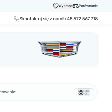
Wybrane
Porównanie
+48 572 567 718
Skontaktuj się z nami!
rtowanie: