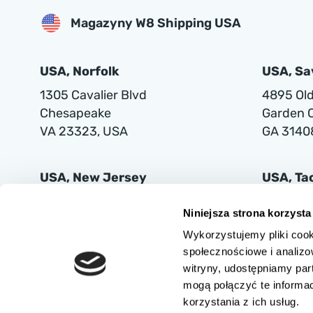
Magazyny W8 Shipping USA
USA, Norfolk
USA, S
1305 Cavalier Blvd
4895 Old 
Chesapeake
Garden C
VA 23323, USA
GA 3140
USA, New Jersey
USA, T
401 Supor Blvd
2102 Mi
Niniejsza strona korzysta
Harrison
Tacoma
Wykorzystujemy pliki cook
NJ 07029
WA 9842
społecznościowe i analizo
witryny, udostępniamy pa
mogą połączyć te informa
korzystania z ich usług.
AUTOVIA SPÓŁKA Z OGRANICZONĄ ODPOWIEDZIALNOŚCIĄ z siedzibą