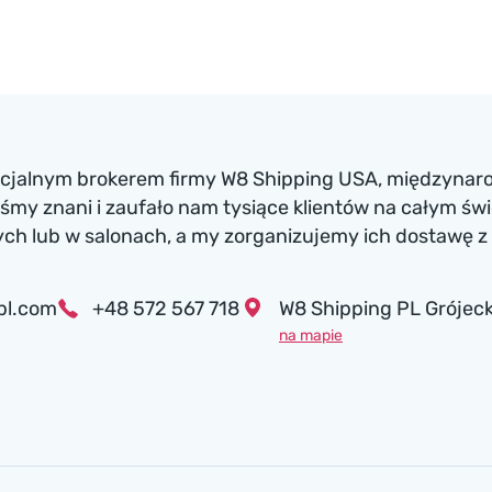
ficjalnym brokerem firmy W8 Shipping USA, międzynaro
my znani i zaufało nam tysiące klientów na całym św
h lub w salonach, a my zorganizujemy ich dostawę z 
pl.com
+48 572 567 718
W8 Shipping PL Grójeck
na mapie