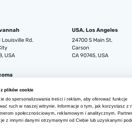
avannah
USA, Los Angeles
Louisville Rd.
24700 S Main St.
ity
Carson
8, USA
CA 90745, USA
acoma
lwaukee Way
 z plików cookie
ie do spersonalizowania treści i reklam, aby oferować funkcje
1
wać ruch w naszej witrynie. Informacje o tym, jak korzystasz z 
rtnerom społecznościowym, reklamowym i analitycznym. Partne
cje z innymi danymi otrzymanymi od Ciebie lub uzyskanymi po
 w Warszawie przy ul. Grójeckiej 194/2, 02-390 Warszawa, zarejestrow