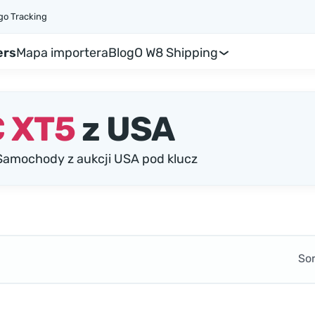
go Tracking
ers
Mapa importera
Blog
O W8 Shipping
 XT5
z USA
Samochody z aukcji USA pod klucz
So