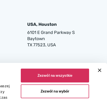
USA, Houston
6101 E Grand Parkway S
Baytown
TX 77523, USA
Zezwól na wszystkie
naszej
Zezwól na wybór
rzy
dczas
ana w Sądzie Rejonowym dla miasta stołecznego Warszawy w