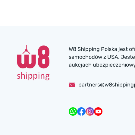
W8 Shipping Polska jest o
samochodów z USA. Jesteś
aukcjach ubezpieczeniowyc
partners@w8shipping