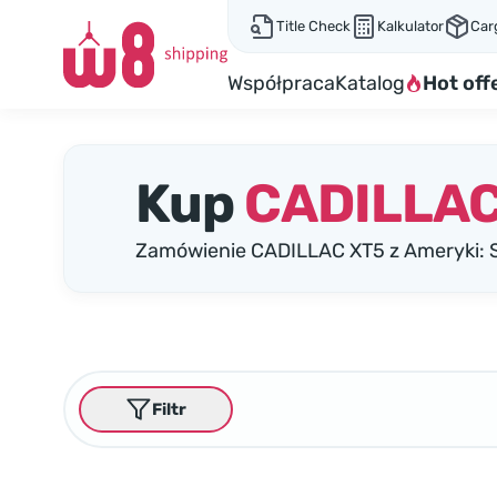
Title Check
Kalkulator
Car
Współpraca
Katalog
Hot off
Kup
CADILLAC
Zamówienie CADILLAC XT5 z Ameryki: 
Filtr