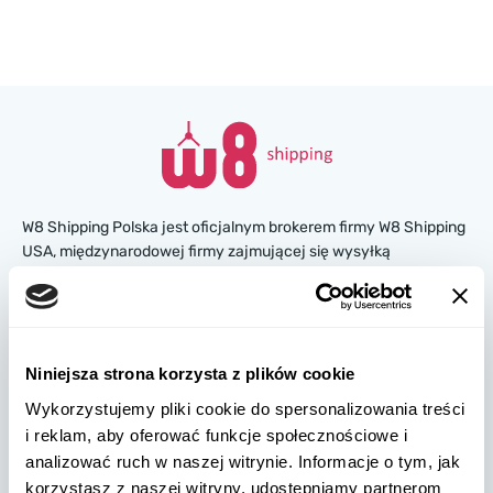
W8 Shipping Polska jest oficjalnym brokerem firmy W8 Shipping
USA, międzynarodowej firmy zajmującej się wysyłką
samochodów z USA. Jesteśmy znani i zaufało nam tysiące
klientów na całym świecie. Kupuj samochody na amerykańskich
aukcjach ubezpieczeniowych lub w salonach, a my
zorganizujemy ich dostawę z USA szybko i bezpiecznie!
Niniejsza strona korzysta z plików cookie
partners@w8shippingpl.com
Wykorzystujemy pliki cookie do spersonalizowania treści
i reklam, aby oferować funkcje społecznościowe i
analizować ruch w naszej witrynie. Informacje o tym, jak
+48 572 567 718
korzystasz z naszej witryny, udostępniamy partnerom