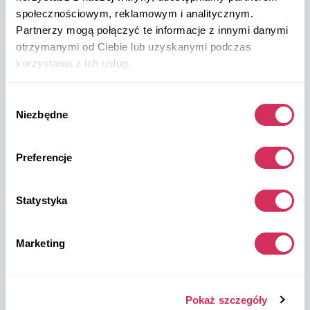
społecznościowym, reklamowym i analitycznym.
W8 Shipping PL Grójecka , 194/2 Warszawa, 02-390
Partnerzy mogą połączyć te informacje z innymi danymi
na mapie
otrzymanymi od Ciebie lub uzyskanymi podczas
korzystania z ich usług.
Wybór
Niezbędne
zgody
Magazyny W8 Shipping USA
Preferencje
USA, Norfolk
Statystyka
1305 Cavalier Blvd
Chesapeake
VA 23323, USA
Marketing
USA, Savannah
4895 Old Louisville Rd.
Pokaż szczegóły
Garden City