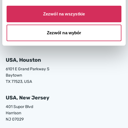
GA 31408, USA
Zezwól na wszystkie
USA, Los Angeles
24700 S Main St.
Zezwól na wybór
Carson
CA 90745, USA
USA, Houston
6101 E Grand Parkway S
Baytown
TX 77523, USA
USA, New Jersey
401 Supor Blvd
Harrison
NJ 07029