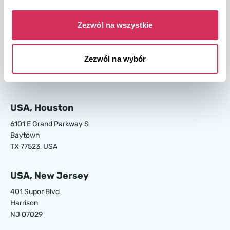
GA 31408, USA
Zezwól na wszystkie
USA, Los Angeles
24700 S Main St.
Zezwól na wybór
Carson
CA 90745, USA
USA, Houston
6101 E Grand Parkway S
Baytown
TX 77523, USA
USA, New Jersey
401 Supor Blvd
Harrison
NJ 07029