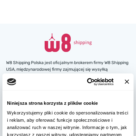
W8 Shipping Polska jest oficjalnym brokerem firmy W8 Shipping
USA, międzynarodowej firmy zajmującej się wysyłką
samochodów z USA. Jesteśmy znani i zaufało nam tysiące
klientów na całym świecie. Kupuj samochody na amerykańskich
aukcjach ubezpieczeniowych lub w salonach, a my
zorganizujemy ich dostawę z USA szybko i bezpiecznie!
Niniejsza strona korzysta z plików cookie
partners@w8shippingpl.com
Wykorzystujemy pliki cookie do spersonalizowania treści
i reklam, aby oferować funkcje społecznościowe i
analizować ruch w naszej witrynie. Informacje o tym, jak
+48 572 567 718
korzystasz z naszej witryny, udostępniamy partnerom