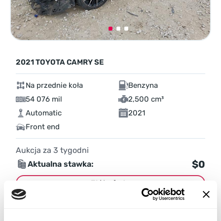
2021 TOYOTA CAMRY SE
Na przednie koła
Benzyna
54 076 mil
2,500 cm³
Automatic
2021
Front end
Aukcja za
3
tygodni
$0
Aktualna stawka:
Złóż ofertę
Więcej informacji