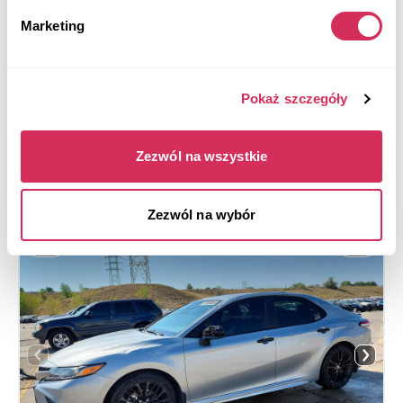
Automatic
2019
Marketing
Rear end
Aukcja za
3
tygodni
Pokaż szczegóły
$0
Aktualna stawka:
Złóż ofertę
Zezwól na wszystkie
Więcej informacji
Zezwól na wybór