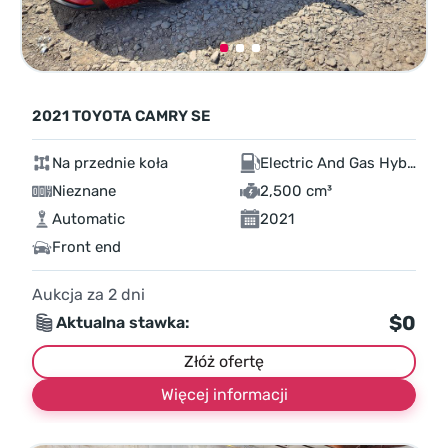
2021 TOYOTA CAMRY SE
Na przednie koła
Electric And Gas Hybrid
Nieznane
2,500 cm³
Automatic
2021
Front end
Aukcja za
2
dni
$0
Aktualna stawka:
Złóż ofertę
Więcej informacji