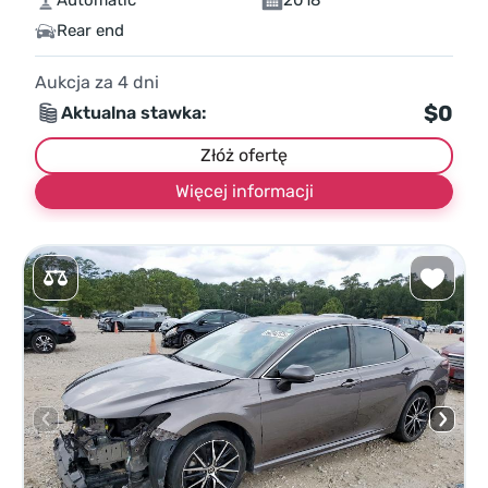
Automatic
2018
Rear end
Aukcja za
4
dni
$0
Aktualna stawka:
Złóż ofertę
Więcej informacji