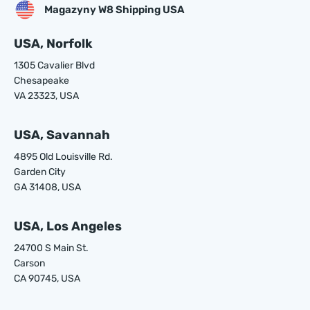
Magazyny W8 Shipping USA
USA, Norfolk
1305 Cavalier Blvd
Chesapeake
VA 23323, USA
USA, Savannah
4895 Old Louisville Rd.
Garden City
GA 31408, USA
USA, Los Angeles
24700 S Main St.
Carson
CA 90745, USA