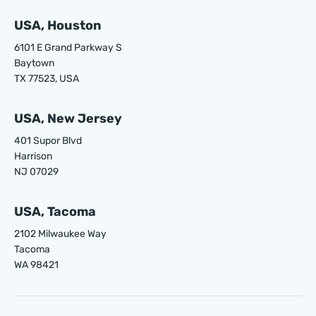
USA, Houston
6101 E Grand Parkway S
Baytown
TX 77523, USA
USA, New Jersey
401 Supor Blvd
Harrison
NJ 07029
USA, Tacoma
2102 Milwaukee Way
Tacoma
WA 98421