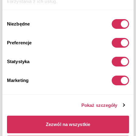
korzystania z ich usług.
Wybór
Niezbędne
zgody
Preferencje
2020 HONDA CIVIC SPORT
Na przednie koła
Benzyna
Statystyka
Nieznane
2,000 cm³
Automatic
2020
Marketing
Front end
Aukcja za
9
godzin
Pokaż szczegóły
$0
Aktualna stawka:
Złóż ofertę
Zezwól na wszystkie
Więcej informacji