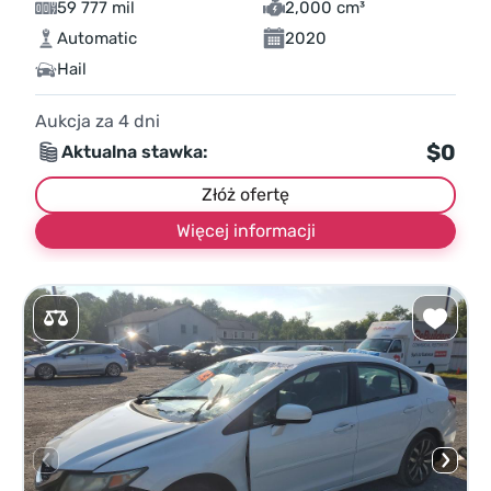
59 777 mil
2,000 cm³
Automatic
2020
Hail
Aukcja za
4
dni
$0
Aktualna stawka:
Złóż ofertę
Więcej informacji