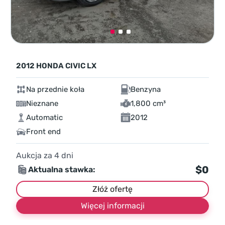
2012 HONDA CIVIC LX
Na przednie koła
Benzyna
Nieznane
1,800 cm³
Automatic
2012
Front end
Aukcja za
4
dni
$0
Aktualna stawka:
Złóż ofertę
Więcej informacji