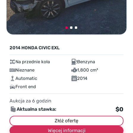
2014 HONDA CIVIC EXL
Na przednie koła
Benzyna
Nieznane
1,800 cm³
Automatic
2014
Front end
Aukcja za
6
godzin
$0
Aktualna stawka:
Złóż ofertę
Więcej informacji