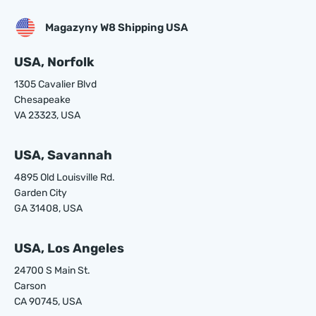
Magazyny W8 Shipping USA
USA, Norfolk
1305 Cavalier Blvd
Chesapeake
VA 23323, USA
USA, Savannah
4895 Old Louisville Rd.
Garden City
GA 31408, USA
USA, Los Angeles
24700 S Main St.
Carson
CA 90745, USA