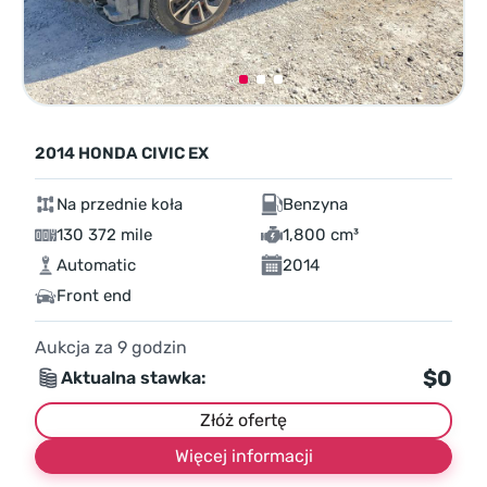
2014 HONDA CIVIC EX
Na przednie koła
Benzyna
130 372 mile
1,800 cm³
Automatic
2014
Front end
Aukcja za
9
godzin
$0
Aktualna stawka:
Złóż ofertę
Więcej informacji