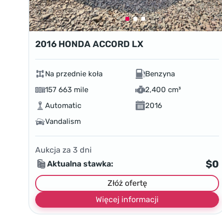
2016 HONDA ACCORD LX
Na przednie koła
Benzyna
157 663 mile
2,400 cm³
Automatic
2016
Vandalism
Aukcja za
3
dni
$0
Aktualna stawka:
Złóż ofertę
Więcej informacji