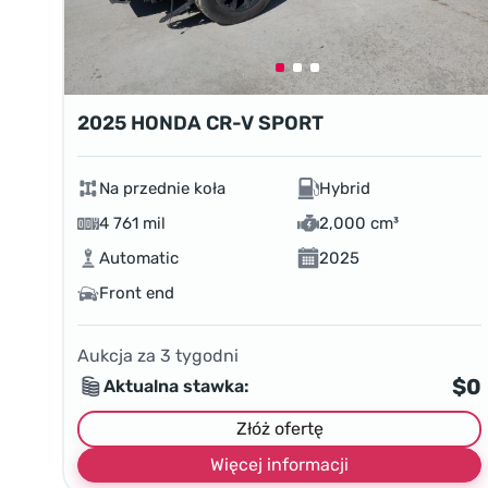
2025 HONDA CR-V SPORT
Na przednie koła
Hybrid
4 761 mil
2,000 cm³
Automatic
2025
Front end
Aukcja za
3
tygodni
$0
Aktualna stawka:
Złóż ofertę
Więcej informacji