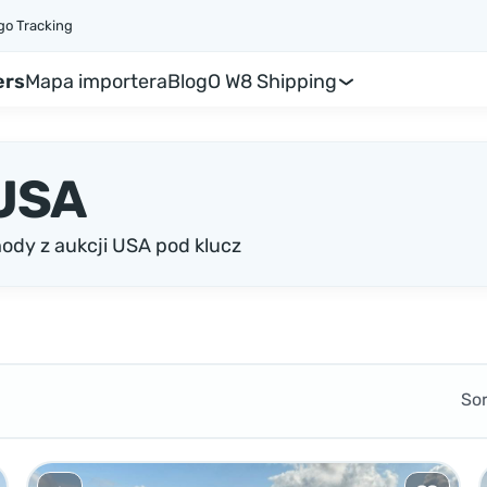
go Tracking
ers
Mapa importera
Blog
O W8 Shipping
USA
dy z aukcji USA pod klucz
So