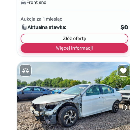
Front end
Aukcja za
1
miesiąc
$0
Aktualna stawka:
Złóż ofertę
Więcej informacji