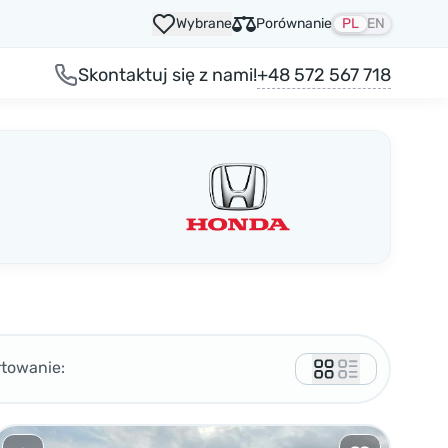
Wybrane
Porównanie
PL
EN
+48 572 567 718
Skontaktuj się z nami!
rtowanie: