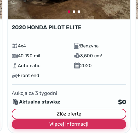
2020 HONDA PILOT ELITE
4x4
Benzyna
40 190 mil
3,500 cm³
Automatic
2020
Front end
Aukcja za
3
tygodni
$0
Aktualna stawka:
Złóż ofertę
Więcej informacji