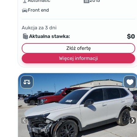
Automatic
2015
Front end
Aukcja za
3
dni
$0
Aktualna stawka:
Złóż ofertę
Więcej informacji