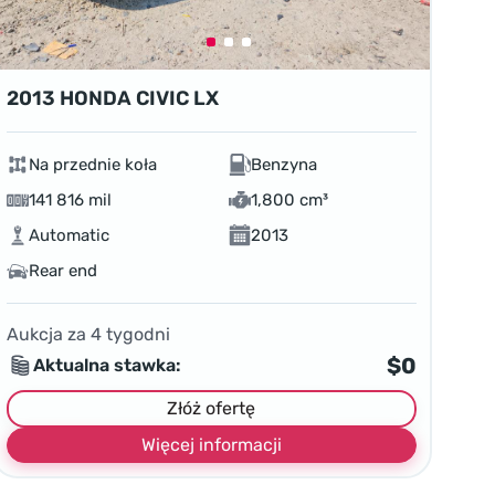
2013 HONDA CIVIC LX
Na przednie koła
Benzyna
141 816 mil
1,800 cm³
Automatic
2013
Rear end
Aukcja za
4
tygodni
$0
Aktualna stawka:
Złóż ofertę
Więcej informacji