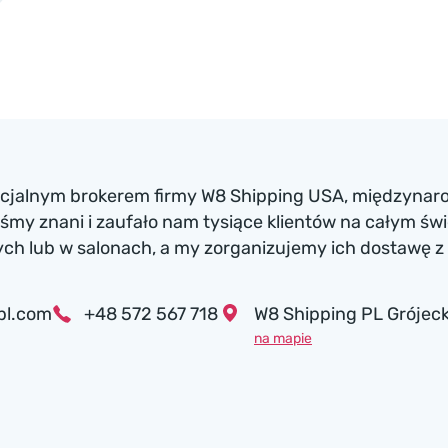
ficjalnym brokerem firmy W8 Shipping USA, międzynaro
my znani i zaufało nam tysiące klientów na całym św
h lub w salonach, a my zorganizujemy ich dostawę z 
pl.com
+48 572 567 718
W8 Shipping PL Grójeck
na mapie