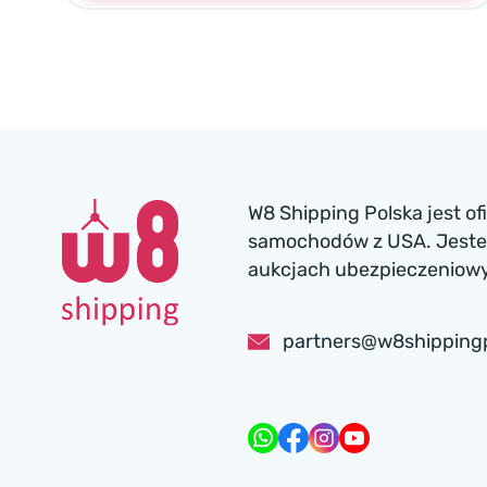
W8 Shipping Polska jest o
samochodów z USA. Jesteś
aukcjach ubezpieczeniowyc
partners@w8shipping