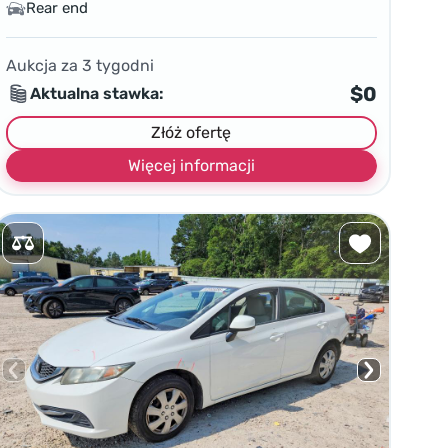
Rear end
Aukcja za
3
tygodni
$0
Aktualna stawka:
Złóż ofertę
Więcej informacji