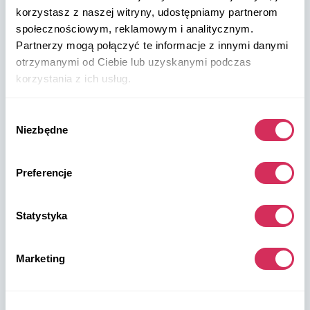
korzystasz z naszej witryny, udostępniamy partnerom
+48 572 567 718
społecznościowym, reklamowym i analitycznym.
Partnerzy mogą połączyć te informacje z innymi danymi
W8 Shipping PL Grójecka , 194/2 Warszawa, 02-390
otrzymanymi od Ciebie lub uzyskanymi podczas
na mapie
korzystania z ich usług.
Wybór
Niezbędne
zgody
Preferencje
Magazyny W8 Shipping USA
USA, Norfolk
Statystyka
1305 Cavalier Blvd
Chesapeake
Marketing
VA 23323, USA
USA, Savannah