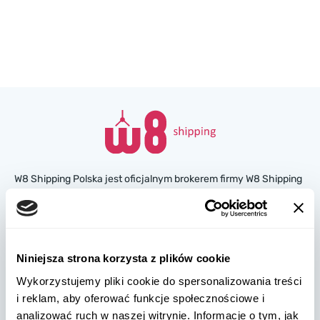
W8 Shipping Polska jest oficjalnym brokerem firmy W8 Shipping
USA, międzynarodowej firmy zajmującej się wysyłką
samochodów z USA. Jesteśmy znani i zaufało nam tysiące
klientów na całym świecie. Kupuj samochody na amerykańskich
aukcjach ubezpieczeniowych lub w salonach, a my
zorganizujemy ich dostawę z USA szybko i bezpiecznie!
Niniejsza strona korzysta z plików cookie
Wykorzystujemy pliki cookie do spersonalizowania treści
partners@w8shippingpl.com
i reklam, aby oferować funkcje społecznościowe i
analizować ruch w naszej witrynie. Informacje o tym, jak