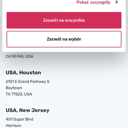
Pokaż szczegóły
4895 Old Louisville Rd.
Garden City
GA 31408, USA
Zezwól na wszystkie
USA, Los Angeles
Zezwól na wybór
24700 S Main St.
Carson
CA 90745, USA
USA, Houston
6101 E Grand Parkway S
Baytown
TX 77523, USA
USA, New Jersey
401 Supor Blvd
Harrison