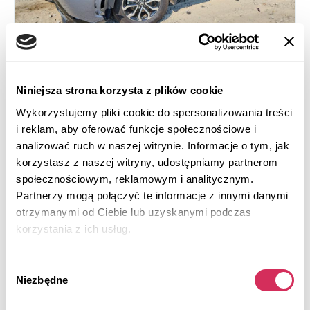
Niniejsza strona korzysta z plików cookie
2024 TOYOTA COROLLA CROSS HYBRID S
Wykorzystujemy pliki cookie do spersonalizowania treści
i reklam, aby oferować funkcje społecznościowe i
4x4
Electric And Gas Hybrid
analizować ruch w naszej witrynie. Informacje o tym, jak
59 855 mil
2,000 cm³
korzystasz z naszej witryny, udostępniamy partnerom
Automatic
2024
społecznościowym, reklamowym i analitycznym.
Rollover
Partnerzy mogą połączyć te informacje z innymi danymi
otrzymanymi od Ciebie lub uzyskanymi podczas
Aukcja za
3
tygodni
korzystania z ich usług.
$0
Aktualna stawka:
Wybór
Złóż ofertę
Niezbędne
zgody
Więcej informacji