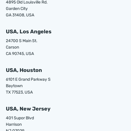
4895 Old Louisville Rd.
Garden City
GA 31408, USA
USA, Los Angeles
24700 S Main St.
Carson
CA 90745, USA
USA, Houston
6101 E Grand Parkway S
Baytown
TX 77523, USA
USA, New Jersey
401 Supor Blvd
Harrison
NJ 07029