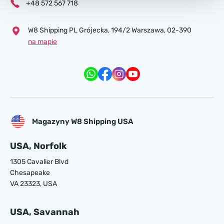
+48 572 567 718
W8 Shipping PL Grójecka , 194/2 Warszawa, 02-390
na mapie
Magazyny W8 Shipping USA
USA, Norfolk
1305 Cavalier Blvd
Chesapeake
VA 23323, USA
USA, Savannah