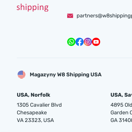
partners@w8shipping
Magazyny W8 Shipping USA
USA, Norfolk
USA, S
1305 Cavalier Blvd
4895 Old 
Chesapeake
Garden C
VA 23323, USA
GA 3140