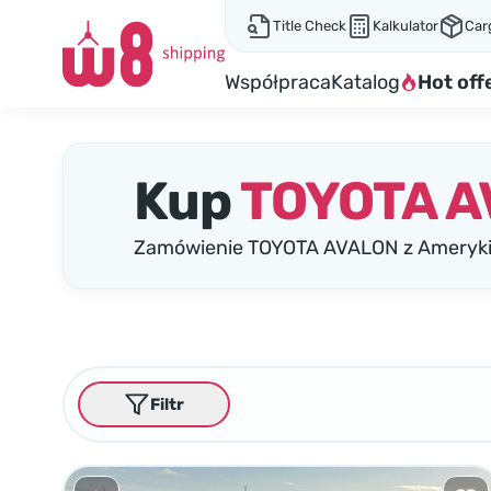
Title Check
Kalkulator
Car
Współpraca
Katalog
Hot off
Kup
TOYOTA 
Zamówienie TOYOTA AVALON z Ameryki:
Filtr