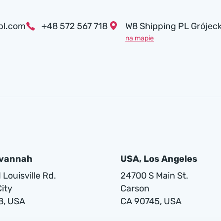
pl.com
+48 572 567 718
W8 Shipping PL Grójeck
na mapie
avannah
USA, Los Angeles
Louisville Rd.
24700 S Main St.
ity
Carson
8, USA
CA 90745, USA