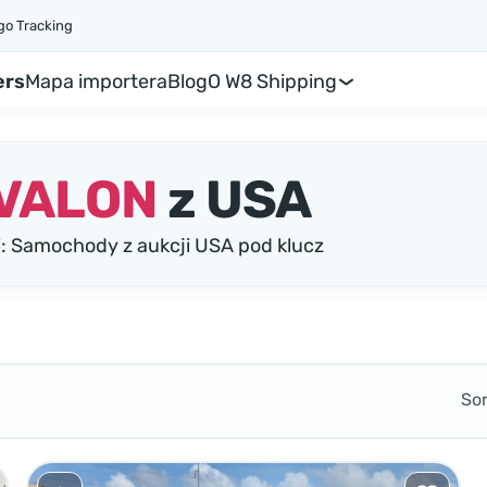
go Tracking
ers
Mapa importera
Blog
O W8 Shipping
AVALON
z USA
 Samochody z aukcji USA pod klucz
So