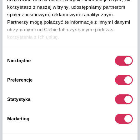
korzystasz z naszej witryny, udostępniamy partnerom
+48 572 567 718
społecznościowym, reklamowym i analitycznym.
Partnerzy mogą połączyć te informacje z innymi danymi
W8 Shipping PL Grójecka , 194/2 Warszawa, 02-390
otrzymanymi od Ciebie lub uzyskanymi podczas
na mapie
korzystania z ich usług.
Wybór
Niezbędne
zgody
Preferencje
Magazyny W8 Shipping USA
USA, Norfolk
Statystyka
1305 Cavalier Blvd
Chesapeake
Marketing
VA 23323, USA