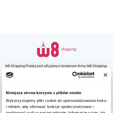
W8 Shipping Polska jest oficjalnym brokerem firmy W8 Shipping
USA, międzynarodowej firmy zajmującej się wysyłką
samochodów z USA. Jesteśmy znani i zaufało nam tysiące
klientów na całym świecie. Kupuj samochody na amerykańskich
aukcjach ubezpieczeniowych lub w salonach, a my
Niniejsza strona korzysta z plików cookie
zorganizujemy ich dostawę z USA szybko i bezpiecznie!
Wykorzystujemy pliki cookie do spersonalizowania treści
i reklam, aby oferować funkcje społecznościowe i
partners@w8shippingpl.com
analizować ruch w naszej witrynie. Informacje o tym, jak