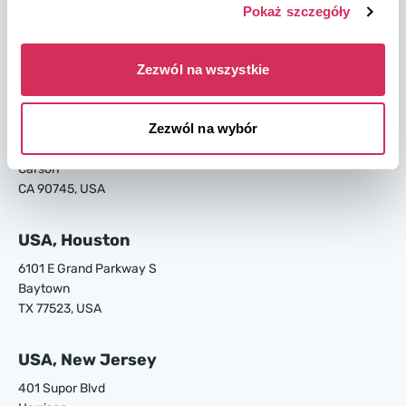
USA, Savannah
Pokaż szczegóły
4895 Old Louisville Rd.
Garden City
Zezwól na wszystkie
GA 31408, USA
USA, Los Angeles
Zezwól na wybór
24700 S Main St.
Carson
CA 90745, USA
USA, Houston
6101 E Grand Parkway S
Baytown
TX 77523, USA
USA, New Jersey
401 Supor Blvd