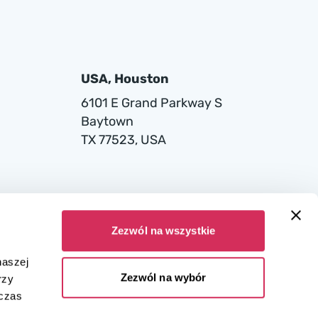
USA, Houston
6101 E Grand Parkway S
Baytown
TX 77523, USA
Zezwól na wszystkie
naszej
Zezwól na wybór
rzy
dczas