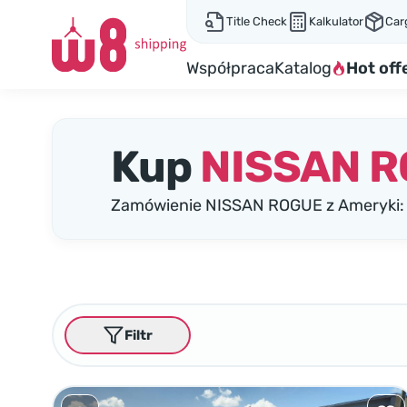
Title Check
Kalkulator
Car
Współpraca
Katalog
Hot off
Kup
NISSAN 
Zamówienie NISSAN ROGUE z Ameryki: 
Filtr