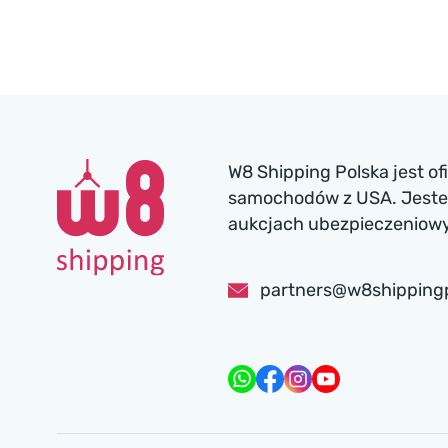
W8 Shipping Polska jest o
samochodów z USA. Jesteś
aukcjach ubezpieczeniowyc
partners@w8shipping