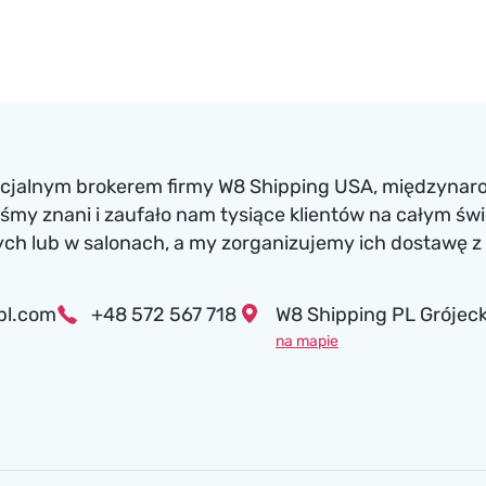
ficjalnym brokerem firmy W8 Shipping USA, międzynaro
my znani i zaufało nam tysiące klientów na całym św
h lub w salonach, a my zorganizujemy ich dostawę z 
pl.com
+48 572 567 718
W8 Shipping PL Grójeck
na mapie