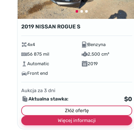
2019 NISSAN ROGUE S
4x4
Benzyna
56 875 mil
2,500 cm³
Automatic
2019
Front end
Aukcja za
3
dni
$0
Aktualna stawka:
Złóż ofertę
Więcej informacji