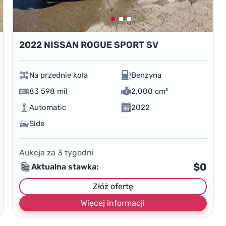
2022 NISSAN ROGUE SPORT SV
Na przednie koła
Benzyna
83 598 mil
2,000 cm³
Automatic
2022
Side
Aukcja za
3
tygodni
$0
Aktualna stawka:
Złóż ofertę
Więcej informacji