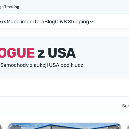
go Tracking
ers
Mapa importera
Blog
O W8 Shipping
ROGUE
z USA
Samochody z aukcji USA pod klucz
So