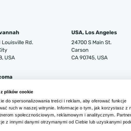
avannah
USA, Los Angeles
Louisville Rd.
24700 S Main St.
ity
Carson
8, USA
CA 90745, USA
acoma
lwaukee Way
 z plików cookie
ie do spersonalizowania treści i reklam, aby oferować funkcje
1
wać ruch w naszej witrynie. Informacje o tym, jak korzystasz z 
rtnerom społecznościowym, reklamowym i analitycznym. Partne
cje z innymi danymi otrzymanymi od Ciebie lub uzyskanymi po