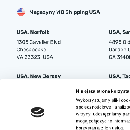
Magazyny W8 Shipping USA
USA, Norfolk
USA, S
1305 Cavalier Blvd
4895 Old 
Chesapeake
Garden C
VA 23323, USA
GA 3140
USA, New Jersey
USA, T
401 Supor Blvd
2102 Mi
Niniejsza strona korzysta
Harrison
Tacoma
Wykorzystujemy pliki cook
NJ 07029
WA 9842
społecznościowe i analizo
witryny, udostępniamy pa
mogą połączyć te informa
korzystania z ich usług.