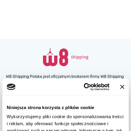
W8 Shipping Polska jest oficjalnym brokerem firmy W8 Shipping
USA, międzynarodowej firmy zajmującej się wysyłką
samochodów z USA. Jesteśmy znani i zaufało nam tysiące
klientów na całym świecie. Kupuj samochody na amerykańskich
aukcjach ubezpieczeniowych lub w salonach, a my
Niniejsza strona korzysta z plików cookie
zorganizujemy ich dostawę z USA szybko i bezpiecznie!
Wykorzystujemy pliki cookie do spersonalizowania treści
i reklam, aby oferować funkcje społecznościowe i
partners@w8shippingpl.com
analizować ruch w naszej witrynie. Informacje o tym, jak