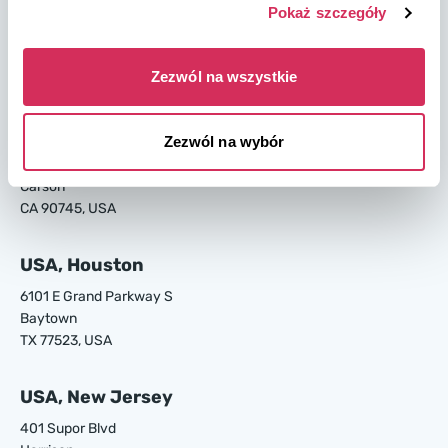
USA, Savannah
Pokaż szczegóły
4895 Old Louisville Rd.
Garden City
Zezwól na wszystkie
GA 31408, USA
USA, Los Angeles
Zezwól na wybór
24700 S Main St.
Carson
CA 90745, USA
USA, Houston
6101 E Grand Parkway S
Baytown
TX 77523, USA
USA, New Jersey
401 Supor Blvd