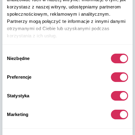
korzystasz z naszej witryny, udostępniamy partnerom
+48 572 567 718
społecznościowym, reklamowym i analitycznym.
Partnerzy mogą połączyć te informacje z innymi danymi
W8 Shipping PL Grójecka , 194/2 Warszawa, 02-390
otrzymanymi od Ciebie lub uzyskanymi podczas
na mapie
korzystania z ich usług.
Wybór
Niezbędne
zgody
Preferencje
Magazyny W8 Shipping USA
USA, Norfolk
Statystyka
1305 Cavalier Blvd
Chesapeake
Marketing
VA 23323, USA