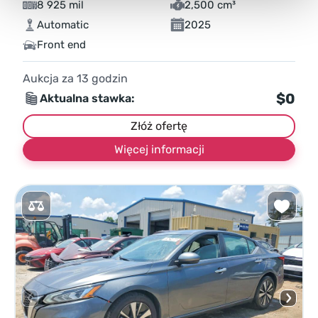
8 925 mil
2,500 cm³
Automatic
2025
Front end
Aukcja za
13
godzin
$0
Aktualna stawka:
Złóż ofertę
Więcej informacji