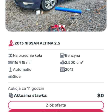
2013 NISSAN ALTIMA 2.5
Na przednie koła
Benzyna
116 915 mil
2,500 cm³
Automatic
2013
Side
Aukcja za
11
godzin
$0
Aktualna stawka:
Złóż ofertę