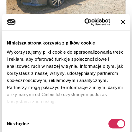
Niniejsza strona korzysta z plików cookie
2021 NISSAN ALTIMA SR
Wykorzystujemy pliki cookie do spersonalizowania treści
Na przednie koła
Benzyna
i reklam, aby oferować funkcje społecznościowe i
analizować ruch w naszej witrynie. Informacje o tym, jak
73 199 mil
2,500 cm³
korzystasz z naszej witryny, udostępniamy partnerom
Automatic
2021
społecznościowym, reklamowym i analitycznym.
Rear end
Partnerzy mogą połączyć te informacje z innymi danymi
otrzymanymi od Ciebie lub uzyskanymi podczas
Aukcja za
10
godzin
korzystania z ich usług.
$0
Aktualna stawka:
Złóż ofertę
Wybór
Niezbędne
zgody
Więcej informacji