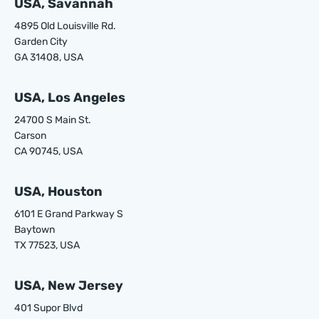
USA, Savannah
4895 Old Louisville Rd.
Garden City
GA 31408, USA
USA, Los Angeles
24700 S Main St.
Carson
CA 90745, USA
USA, Houston
6101 E Grand Parkway S
Baytown
TX 77523, USA
USA, New Jersey
401 Supor Blvd