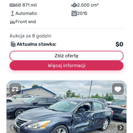
68 871 mil
2,500 cm³
Automatic
2015
Front end
Aukcja za
8
godzin
$0
Aktualna stawka:
Złóż ofertę
Więcej informacji