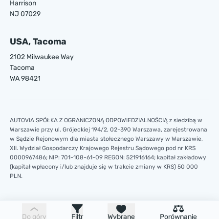
Harrison
NJ 07029
USA, Tacoma
2102 Milwaukee Way
Tacoma
WA 98421
AUTOVIA SPÓŁKA Z OGRANICZONĄ ODPOWIEDZIALNOŚCIĄ z siedzibą w
Warszawie przy ul. Grójeckiej 194/2, 02-390 Warszawa, zarejestrowana
w Sądzie Rejonowym dla miasta stołecznego Warszawy w Warszawie,
XII. Wydział Gospodarczy Krajowego Rejestru Sądowego pod nr KRS
0000967486; NIP: 701-108-61-09 REGON: 521916164; kapitał zakładowy
(kapitał wpłacony i/lub znajduje się w trakcie zmiany w KRS) 50 000
PLN.
Do góry
Filtr
Wybrane
Porównanie