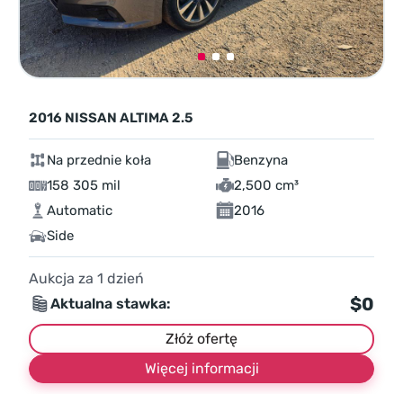
2016 NISSAN ALTIMA 2.5
Na przednie koła
Benzyna
158 305 mil
2,500 cm³
Automatic
2016
Side
Aukcja za
1
dzień
$0
Aktualna stawka:
Złóż ofertę
Więcej informacji