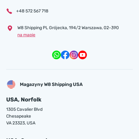
+48 572 567 718
W8 Shipping PL Grójecka , 194/2 Warszawa, 02-390
na mapie
Magazyny W8 Shipping USA
USA, Norfolk
1305 Cavalier Blvd
Chesapeake
VA 23323, USA