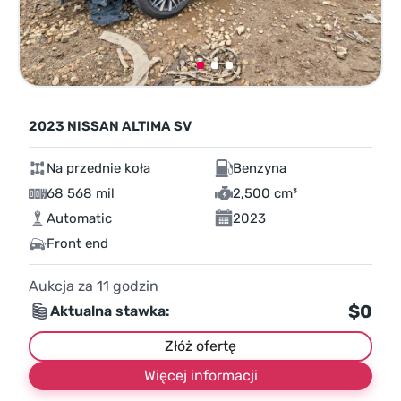
2023 NISSAN ALTIMA SV
Na przednie koła
Benzyna
68 568 mil
2,500 cm³
Automatic
2023
Front end
Aukcja za
11
godzin
$0
Aktualna stawka:
Złóż ofertę
Więcej informacji