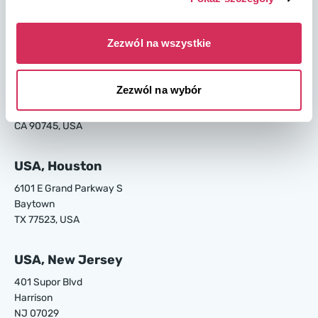
4895 Old Louisville Rd.
Garden City
GA 31408, USA
Zezwól na wszystkie
USA, Los Angeles
Zezwól na wybór
24700 S Main St.
Carson
CA 90745, USA
USA, Houston
6101 E Grand Parkway S
Baytown
TX 77523, USA
USA, New Jersey
401 Supor Blvd
Harrison
NJ 07029