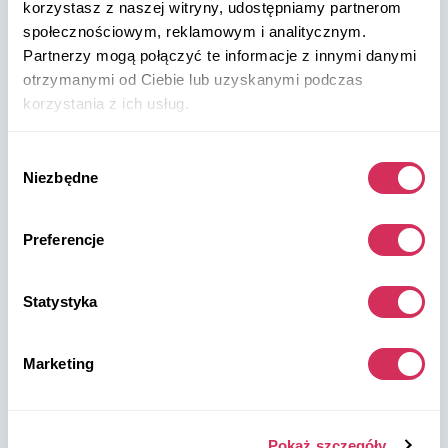
+48 572 567 718
korzystasz z naszej witryny, udostępniamy partnerom
społecznościowym, reklamowym i analitycznym.
W8 Shipping PL Grójecka , 194/2 Warszawa, 02-390
Partnerzy mogą połączyć te informacje z innymi danymi
na mapie
otrzymanymi od Ciebie lub uzyskanymi podczas
korzystania z ich usług.
Wybór
Niezbędne
zgody
Magazyny W8 Shipping USA
Preferencje
USA, Norfolk
Statystyka
1305 Cavalier Blvd
Chesapeake
VA 23323, USA
Marketing
USA, Savannah
Pokaż szczegóły