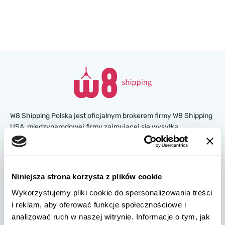
W8 Shipping Polska jest oficjalnym brokerem firmy W8 Shipping
USA, międzynarodowej firmy zajmującej się wysyłką
samochodów z USA. Jesteśmy znani i zaufało nam tysiące
klientów na całym świecie. Kupuj samochody na amerykańskich
aukcjach ubezpieczeniowych lub w salonach, a my
zorganizujemy ich dostawę z USA szybko i bezpiecznie!
Niniejsza strona korzysta z plików cookie
Wykorzystujemy pliki cookie do spersonalizowania treści
partners@w8shippingpl.com
i reklam, aby oferować funkcje społecznościowe i
analizować ruch w naszej witrynie. Informacje o tym, jak