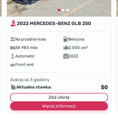
2022 MERCEDES-BENZ GLB 250
Na przednie koła
Benzyna
38 983 mile
2,000 cm³
Automatic
2022
Front end
Aukcja za
3
godziny
$0
Aktualna stawka:
Złóż ofertę
Więcej informacji