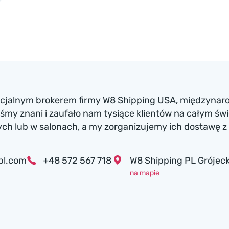
ficjalnym brokerem firmy W8 Shipping USA, międzynaro
my znani i zaufało nam tysiące klientów na całym św
h lub w salonach, a my zorganizujemy ich dostawę z 
pl.com
+48 572 567 718
W8 Shipping PL Grójeck
na mapie