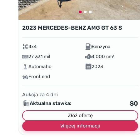
2023 MERCEDES-BENZ AMG GT 63 S
4x4
Benzyna
27 331 mil
4,000 cm³
Automatic
2023
Front end
Aukcja za
4
dni
$0
Aktualna stawka:
Złóż ofertę
Więcej informacji