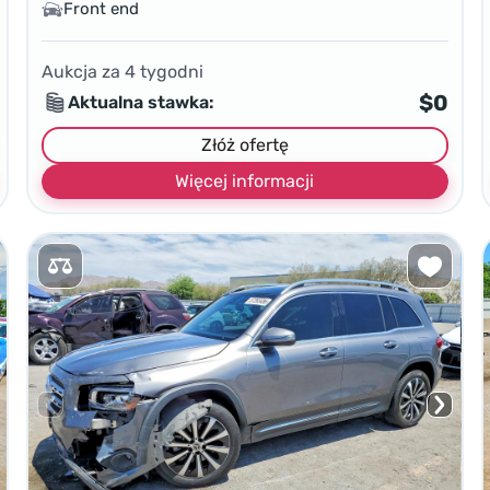
Front end
Aukcja za
4
tygodni
$0
Aktualna stawka:
Złóż ofertę
Więcej informacji