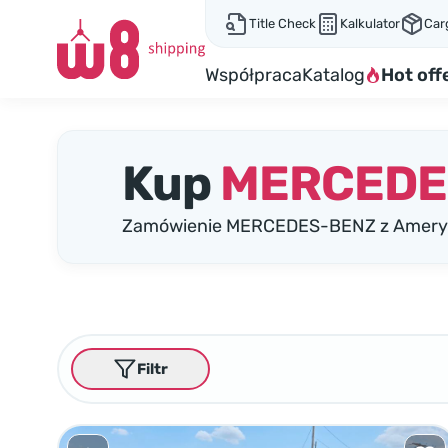
Title Check
Kalkulator
Car
Współpraca
Katalog
Hot off
Kup
MERCEDE
Zamówienie MERCEDES-BENZ z Ameryki
Filtr