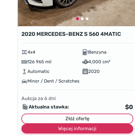
2020 MERCEDES-BENZ S 560 4MATIC
4x4
Benzyna
126 965 mil
4,000 cm³
Automatic
2020
Minor / Dent / Scratches
Aukcja za
6
dni
$0
Aktualna stawka:
Złóż ofertę
Więcej informacji