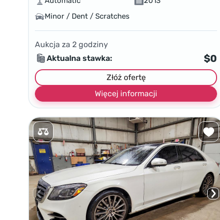
Automatic
2013
Minor / Dent / Scratches
Aukcja za
2
godziny
$0
Aktualna stawka:
Złóż ofertę
Więcej informacji