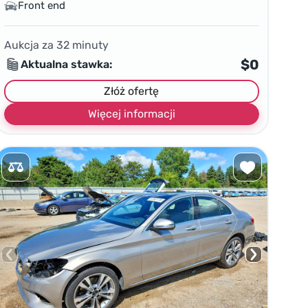
Front end
Aukcja za
32
minuty
$0
Aktualna stawka:
Złóż ofertę
Więcej informacji