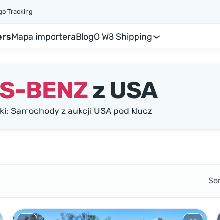
go Tracking
ers
Mapa importera
Blog
O W8 Shipping
S-BENZ
z USA
: Samochody z aukcji USA pod klucz
So