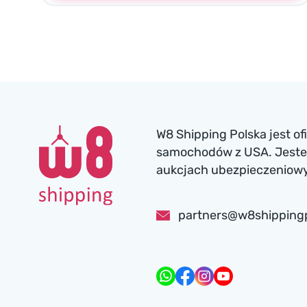
W8 Shipping Polska jest o
samochodów z USA. Jesteś
aukcjach ubezpieczeniowyc
partners@w8shipping