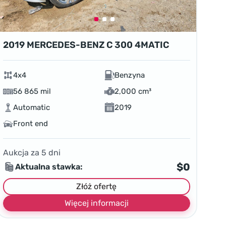
2019 MERCEDES-BENZ C 300 4MATIC
4x4
Benzyna
56 865 mil
2,000 cm³
Automatic
2019
Front end
Aukcja za
5
dni
$0
Aktualna stawka:
Złóż ofertę
Więcej informacji