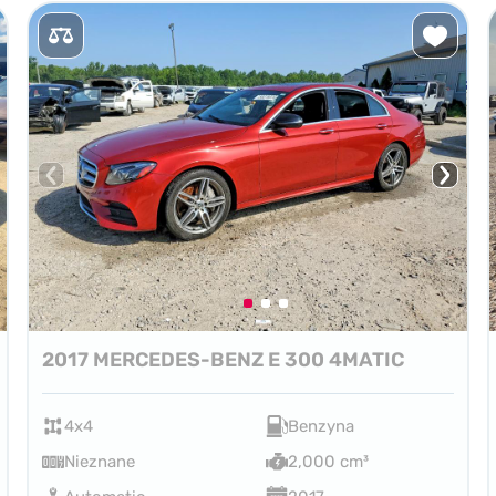
2017 MERCEDES-BENZ E 300 4MATIC
4x4
Benzyna
Nieznane
2,000 cm³