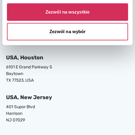
GA 31408, USA
Zezwól na wszystkie
USA, Los Angeles
24700 S Main St.
Zezwól na wybór
Carson
CA 90745, USA
USA, Houston
6101 E Grand Parkway S
Baytown
TX 77523, USA
USA, New Jersey
401 Supor Blvd
Harrison
NJ 07029