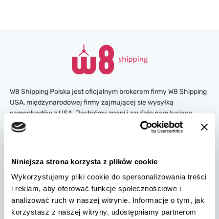
W8 Shipping Polska jest oficjalnym brokerem firmy W8 Shipping
USA, międzynarodowej firmy zajmującej się wysyłką
samochodów z USA. Jesteśmy znani i zaufało nam tysiące
klientów na całym świecie. Kupuj samochody na amerykańskich
aukcjach ubezpieczeniowych lub w salonach, a my
zorganizujemy ich dostawę z USA szybko i bezpiecznie!
Niniejsza strona korzysta z plików cookie
partners@w8shippingpl.com
Wykorzystujemy pliki cookie do spersonalizowania treści
i reklam, aby oferować funkcje społecznościowe i
+48 572 567 718
analizować ruch w naszej witrynie. Informacje o tym, jak
korzystasz z naszej witryny, udostępniamy partnerom