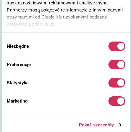
społecznościowym, reklamowym i analitycznym.
W8 Shipping PL Grójecka , 194/2 Warszawa, 02-390
Partnerzy mogą połączyć te informacje z innymi danymi
na mapie
otrzymanymi od Ciebie lub uzyskanymi podczas
korzystania z ich usług.
Wybór
Niezbędne
zgody
Magazyny W8 Shipping USA
Preferencje
USA, Norfolk
1305 Cavalier Blvd
Statystyka
Chesapeake
VA 23323, USA
Marketing
USA, Savannah
4895 Old Louisville Rd.
Pokaż szczegóły
Garden City