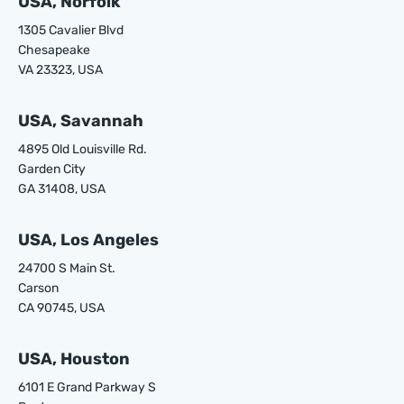
USA, Norfolk
1305 Cavalier Blvd
Chesapeake
VA 23323, USA
USA, Savannah
4895 Old Louisville Rd.
Garden City
GA 31408, USA
USA, Los Angeles
24700 S Main St.
Carson
CA 90745, USA
USA, Houston
6101 E Grand Parkway S