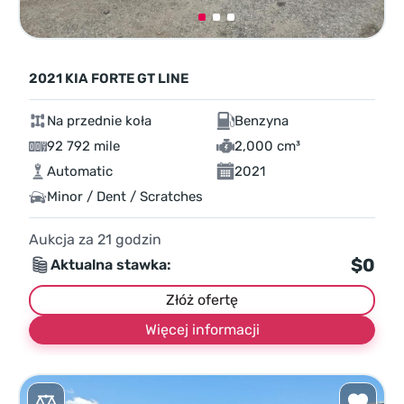
2021 KIA FORTE GT LINE
Na przednie koła
Benzyna
92 792 mile
2,000 cm³
Automatic
2021
Minor / Dent / Scratches
Aukcja za
21
godzin
$0
Aktualna stawka:
Złóż ofertę
Więcej informacji