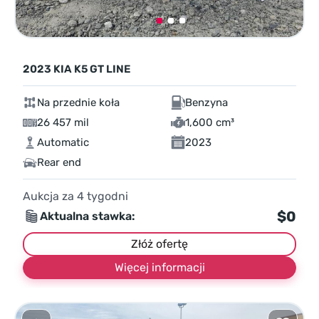
2023 KIA K5 GT LINE
Na przednie koła
Benzyna
26 457 mil
1,600 cm³
Automatic
2023
Rear end
Aukcja za
4
tygodni
$0
Aktualna stawka:
Złóż ofertę
Więcej informacji