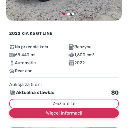
2022 KIA K5 GT LINE
Na przednie koła
Benzyna
68 440 mil
1,600 cm³
Automatic
2022
Rear end
Aukcja za
5
dni
$0
Aktualna stawka:
Złóż ofertę
Więcej informacji