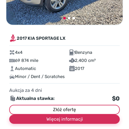
2017 KIA SPORTAGE LX
4x4
Benzyna
69 874 mile
2,400 cm³
Automatic
2017
Minor / Dent / Scratches
Aukcja za
4
dni
$0
Aktualna stawka:
Złóż ofertę
Więcej informacji