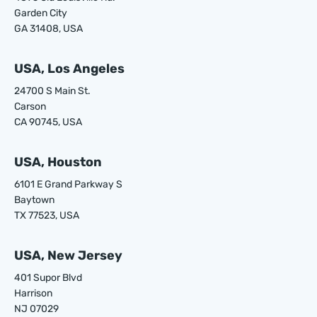
Garden City
GA 31408, USA
USA, Los Angeles
24700 S Main St.
Carson
CA 90745, USA
USA, Houston
6101 E Grand Parkway S
Baytown
TX 77523, USA
USA, New Jersey
401 Supor Blvd
Harrison
NJ 07029