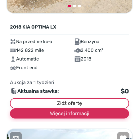
2018 KIA OPTIMA LX
Na przednie koła
Benzyna
142 822 mile
2,400 cm³
Automatic
2018
Front end
Aukcja za
1
tydzień
$0
Aktualna stawka:
Złóż ofertę
Więcej informacji