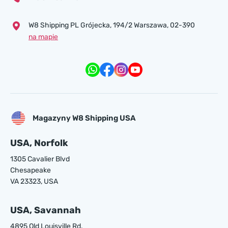
W8 Shipping PL Grójecka , 194/2 Warszawa, 02-390
na mapie
Magazyny W8 Shipping USA
USA, Norfolk
1305 Cavalier Blvd
Chesapeake
VA 23323, USA
USA, Savannah
4895 Old Louisville Rd.