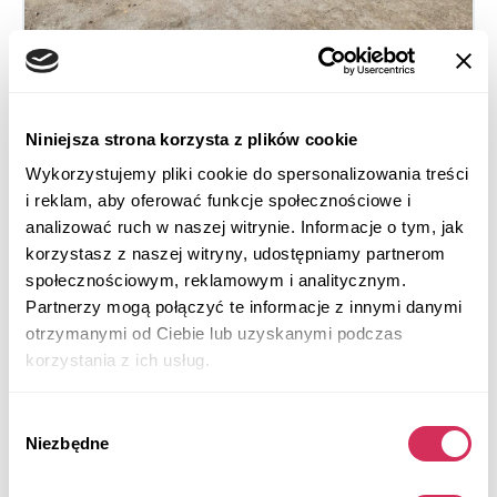
2025 KIA K4 LXS
Niniejsza strona korzysta z plików cookie
Na przednie koła
Benzyna
Wykorzystujemy pliki cookie do spersonalizowania treści
i reklam, aby oferować funkcje społecznościowe i
9 884 mile
2,000 cm³
analizować ruch w naszej witrynie. Informacje o tym, jak
Automatic
2025
korzystasz z naszej witryny, udostępniamy partnerom
Front end
społecznościowym, reklamowym i analitycznym.
Partnerzy mogą połączyć te informacje z innymi danymi
Aukcja za
4
dni
otrzymanymi od Ciebie lub uzyskanymi podczas
$0
Aktualna stawka:
korzystania z ich usług.
Złóż ofertę
Wybór
Więcej informacji
Niezbędne
zgody