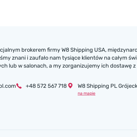
ficjalnym brokerem firmy W8 Shipping USA, międzynaro
my znani i zaufało nam tysiące klientów na całym św
h lub w salonach, a my zorganizujemy ich dostawę z 
pl.com
+48 572 567 718
W8 Shipping PL Grójeck
na mapie