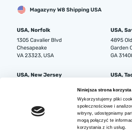
Magazyny W8 Shipping USA
USA, Norfolk
USA, S
1305 Cavalier Blvd
4895 Old 
Chesapeake
Garden C
VA 23323, USA
GA 3140
USA, New Jersey
USA, T
401 Supor Blvd
2102 Mi
Niniejsza strona korzysta
Harrison
Tacoma
Wykorzystujemy pliki cook
NJ 07029
WA 9842
społecznościowe i analizo
witryny, udostępniamy pa
mogą połączyć te informa
korzystania z ich usług.
AUTOVIA SPÓŁKA Z OGRANICZONĄ ODPOWIEDZIALNOŚCIĄ z siedzibą