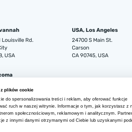
avannah
USA, Los Angeles
Louisville Rd.
24700 S Main St.
ity
Carson
8, USA
CA 90745, USA
acoma
lwaukee Way
 z plików cookie
ie do spersonalizowania treści i reklam, aby oferować funkcje
1
wać ruch w naszej witrynie. Informacje o tym, jak korzystasz z 
rtnerom społecznościowym, reklamowym i analitycznym. Partne
cje z innymi danymi otrzymanymi od Ciebie lub uzyskanymi po
 w Warszawie przy ul. Grójeckiej 194/2, 02-390 Warszawa, zarejestrow