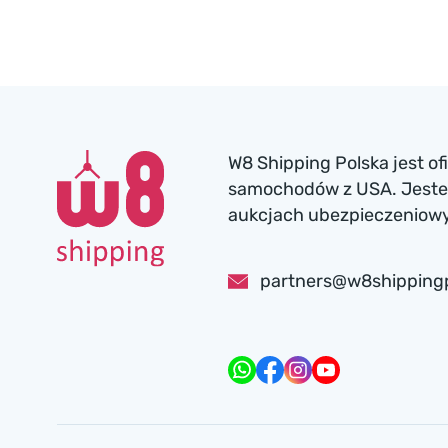
W8 Shipping Polska jest o
samochodów z USA. Jesteś
aukcjach ubezpieczeniowyc
partners@w8shipping