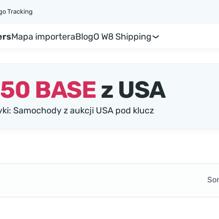
go Tracking
ers
Mapa importera
Blog
O W8 Shipping
Q50 BASE
z USA
ki: Samochody z aukcji USA pod klucz
So