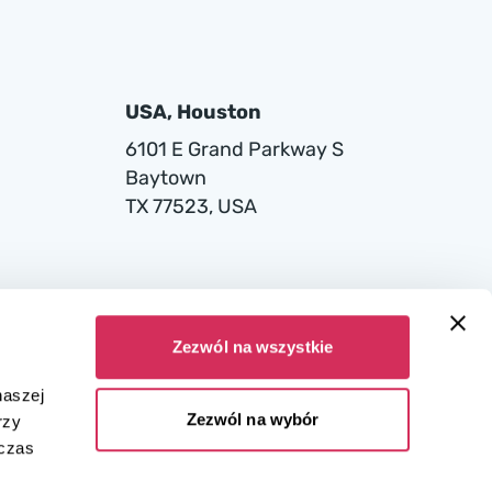
USA, Houston
6101 E Grand Parkway S
Baytown
TX 77523, USA
Zezwól na wszystkie
naszej
Zezwól na wybór
rzy
dczas
ana w Sądzie Rejonowym dla miasta stołecznego Warszawy w