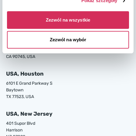
Pokaż szczegóły
4895 Old Louisville Rd.
Garden City
GA 31408, USA
Zezwól na wszystkie
USA, Los Angeles
Zezwól na wybór
24700 S Main St.
Carson
CA 90745, USA
USA, Houston
6101 E Grand Parkway S
Baytown
TX 77523, USA
USA, New Jersey
401 Supor Blvd
Harrison