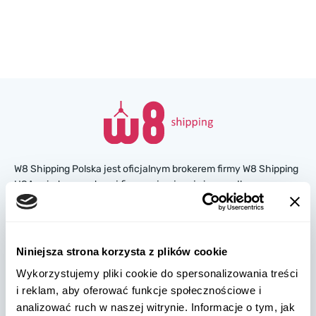
W8 Shipping Polska jest oficjalnym brokerem firmy W8 Shipping
USA, międzynarodowej firmy zajmującej się wysyłką
samochodów z USA. Jesteśmy znani i zaufało nam tysiące
klientów na całym świecie. Kupuj samochody na amerykańskich
aukcjach ubezpieczeniowych lub w salonach, a my
zorganizujemy ich dostawę z USA szybko i bezpiecznie!
Niniejsza strona korzysta z plików cookie
Wykorzystujemy pliki cookie do spersonalizowania treści
partners@w8shippingpl.com
i reklam, aby oferować funkcje społecznościowe i
analizować ruch w naszej witrynie. Informacje o tym, jak