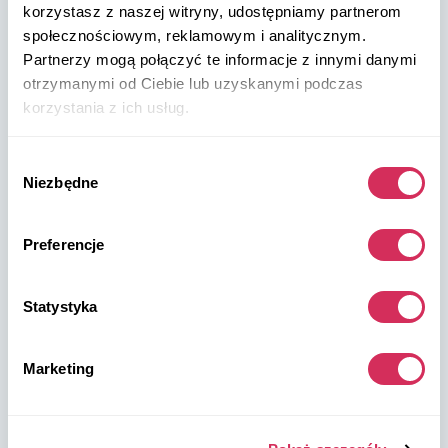
+48 572 567 718
korzystasz z naszej witryny, udostępniamy partnerom
społecznościowym, reklamowym i analitycznym.
Partnerzy mogą połączyć te informacje z innymi danymi
W8 Shipping PL Grójecka , 194/2 Warszawa, 02-390
otrzymanymi od Ciebie lub uzyskanymi podczas
na mapie
korzystania z ich usług.
Wybór
Niezbędne
zgody
Preferencje
Magazyny W8 Shipping USA
USA, Norfolk
Statystyka
1305 Cavalier Blvd
Chesapeake
Marketing
VA 23323, USA
USA, Savannah