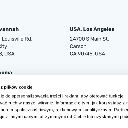
avannah
USA, Los Angeles
Louisville Rd.
24700 S Main St.
ity
Carson
8, USA
CA 90745, USA
acoma
lwaukee Way
 z plików cookie
ie do spersonalizowania treści i reklam, aby oferować funkcje
1
wać ruch w naszej witrynie. Informacje o tym, jak korzystasz z 
rtnerom społecznościowym, reklamowym i analitycznym. Partne
cje z innymi danymi otrzymanymi od Ciebie lub uzyskanymi po
 w Warszawie przy ul. Grójeckiej 194/2, 02-390 Warszawa, zarejestrow