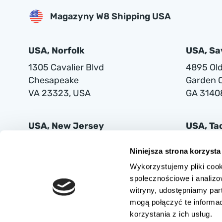
Magazyny W8 Shipping USA
USA, Norfolk
USA, S
1305 Cavalier Blvd
4895 Old 
Chesapeake
Garden C
VA 23323, USA
GA 3140
USA, New Jersey
USA, T
401 Supor Blvd
2102 Mi
Niniejsza strona korzysta
Harrison
Tacoma
Wykorzystujemy pliki cook
NJ 07029
WA 9842
społecznościowe i analizo
witryny, udostępniamy pa
mogą połączyć te informa
korzystania z ich usług.
AUTOVIA SPÓŁKA Z OGRANICZONĄ ODPOWIEDZIALNOŚCIĄ z siedzibą