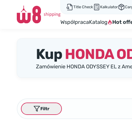
Title Check
Kalkulator
Car
Współpraca
Katalog
Hot off
Kup
HONDA O
Zamówienie HONDA ODYSSEY EL z Amery
Filtr