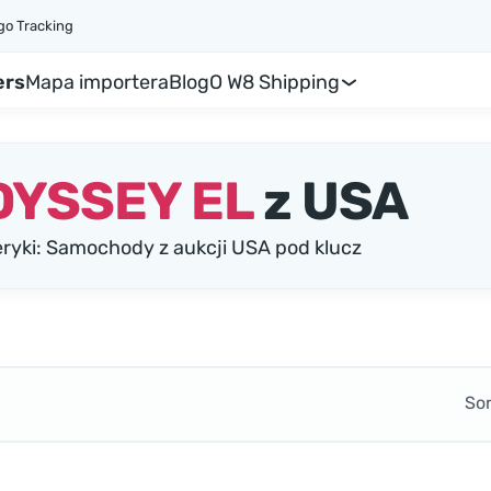
go Tracking
ers
Mapa importera
Blog
O W8 Shipping
DYSSEY EL
z USA
ki: Samochody z aukcji USA pod klucz
So