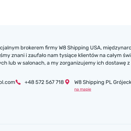
ficjalnym brokerem firmy W8 Shipping USA, międzynaro
my znani i zaufało nam tysiące klientów na całym św
h lub w salonach, a my zorganizujemy ich dostawę z 
pl.com
+48 572 567 718
W8 Shipping PL Grójeck
na mapie