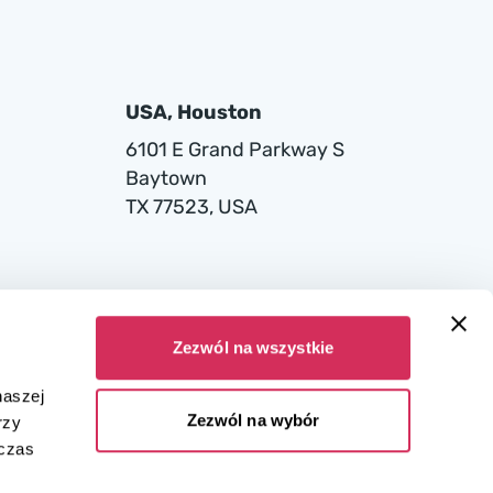
USA, Houston
6101 E Grand Parkway S
Baytown
TX 77523, USA
Zezwól na wszystkie
naszej
Zezwól na wybór
rzy
dczas
ana w Sądzie Rejonowym dla miasta stołecznego Warszawy w