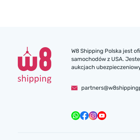
W8 Shipping Polska jest o
samochodów z USA. Jesteś
aukcjach ubezpieczeniowyc
partners@w8shipping