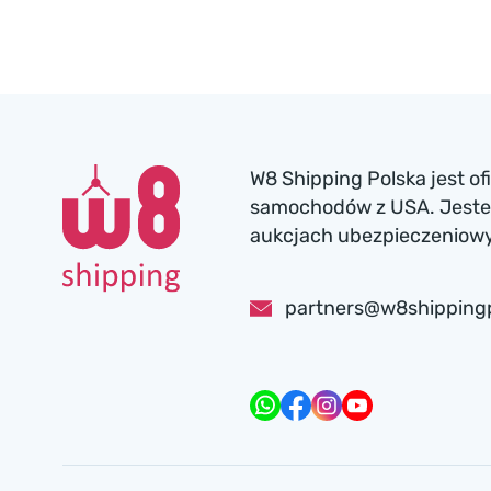
W8 Shipping Polska jest o
samochodów z USA. Jesteś
aukcjach ubezpieczeniowyc
partners@w8shipping