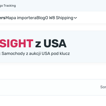
go Tracking
ers
Mapa importera
Blog
O W8 Shipping
SIGHT
z USA
 Samochody z aukcji USA pod klucz
So