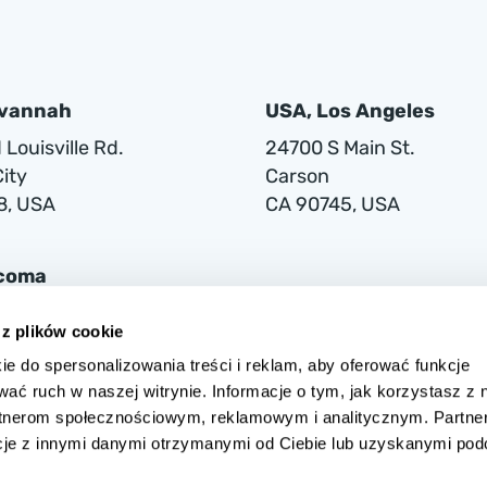
avannah
USA, Los Angeles
Louisville Rd.
24700 S Main St.
ity
Carson
8, USA
CA 90745, USA
acoma
lwaukee Way
 z plików cookie
ie do spersonalizowania treści i reklam, aby oferować funkcje
1
wać ruch w naszej witrynie. Informacje o tym, jak korzystasz z 
rtnerom społecznościowym, reklamowym i analitycznym. Partne
cje z innymi danymi otrzymanymi od Ciebie lub uzyskanymi po
 w Warszawie przy ul. Grójeckiej 194/2, 02-390 Warszawa, zarejestrow