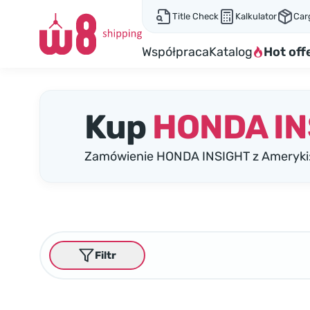
Title Check
Kalkulator
Car
Współpraca
Katalog
Hot off
Kup
HONDA IN
Zamówienie HONDA INSIGHT z Ameryki:
Filtr