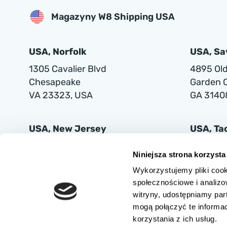
Magazyny W8 Shipping USA
USA, Norfolk
USA, S
1305 Cavalier Blvd
4895 Old 
Chesapeake
Garden C
VA 23323, USA
GA 3140
USA, New Jersey
USA, T
401 Supor Blvd
2102 Mi
Niniejsza strona korzysta
Harrison
Tacoma
Wykorzystujemy pliki cook
NJ 07029
WA 9842
społecznościowe i analizo
witryny, udostępniamy pa
mogą połączyć te informa
korzystania z ich usług.
AUTOVIA SPÓŁKA Z OGRANICZONĄ ODPOWIEDZIALNOŚCIĄ z siedzibą