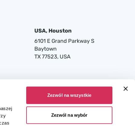
USA, Houston
6101 E Grand Parkway S
Baytown
TX 77523, USA
Zezwól na wszystkie
naszej
Zezwól na wybór
rzy
dczas
ana w Sądzie Rejonowym dla miasta stołecznego Warszawy w