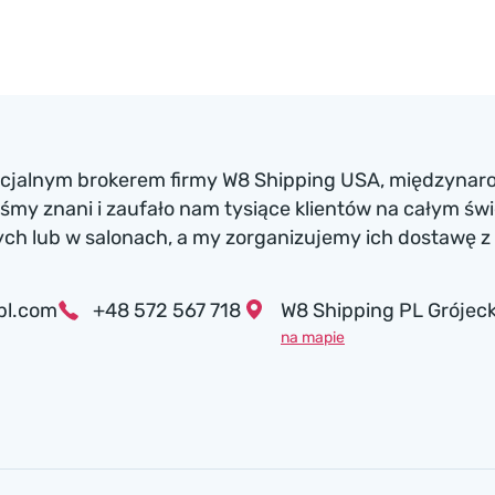
ficjalnym brokerem firmy W8 Shipping USA, międzynaro
my znani i zaufało nam tysiące klientów na całym św
h lub w salonach, a my zorganizujemy ich dostawę z 
pl.com
+48 572 567 718
W8 Shipping PL Grójeck
na mapie