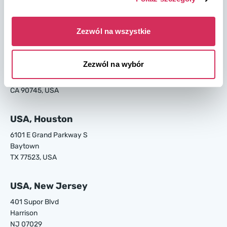
4895 Old Louisville Rd.
Garden City
GA 31408, USA
Zezwól na wszystkie
USA, Los Angeles
Zezwól na wybór
24700 S Main St.
Carson
CA 90745, USA
USA, Houston
6101 E Grand Parkway S
Baytown
TX 77523, USA
USA, New Jersey
401 Supor Blvd
Harrison
NJ 07029