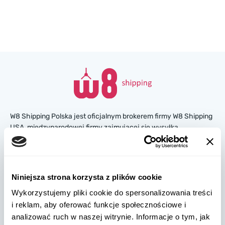
W8 Shipping Polska jest oficjalnym brokerem firmy W8 Shipping
USA, międzynarodowej firmy zajmującej się wysyłką
samochodów z USA. Jesteśmy znani i zaufało nam tysiące
klientów na całym świecie. Kupuj samochody na amerykańskich
aukcjach ubezpieczeniowych lub w salonach, a my
zorganizujemy ich dostawę z USA szybko i bezpiecznie!
Niniejsza strona korzysta z plików cookie
Wykorzystujemy pliki cookie do spersonalizowania treści
partners@w8shippingpl.com
i reklam, aby oferować funkcje społecznościowe i
analizować ruch w naszej witrynie. Informacje o tym, jak