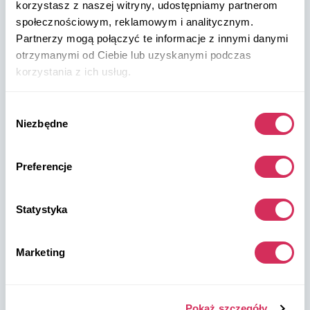
+48 572 567 718
korzystasz z naszej witryny, udostępniamy partnerom
społecznościowym, reklamowym i analitycznym.
Partnerzy mogą połączyć te informacje z innymi danymi
W8 Shipping PL Grójecka , 194/2 Warszawa, 02-390
na mapie
otrzymanymi od Ciebie lub uzyskanymi podczas
korzystania z ich usług.
Wybór
Niezbędne
zgody
Magazyny W8 Shipping USA
Preferencje
USA, Norfolk
Statystyka
1305 Cavalier Blvd
Chesapeake
VA 23323, USA
Marketing
USA, Savannah
Pokaż szczegóły