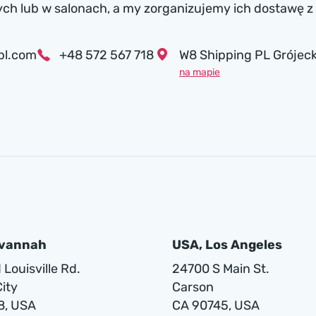
h lub w salonach, a my zorganizujemy ich dostawę z 
pl.com
+48 572 567 718
W8 Shipping PL Grójeck
na mapie
avannah
USA, Los Angeles
Louisville Rd.
24700 S Main St.
ity
Carson
8, USA
CA 90745, USA