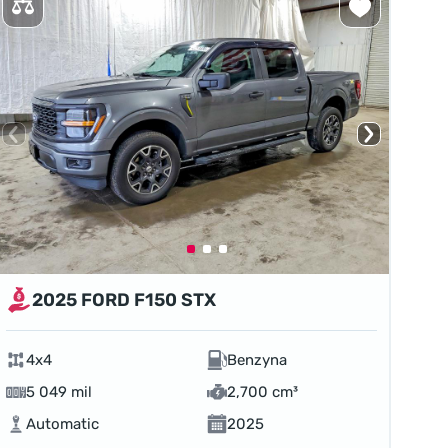
2025 FORD F150 STX
4x4
Benzyna
5 049 mil
2,700 cm³
Automatic
2025