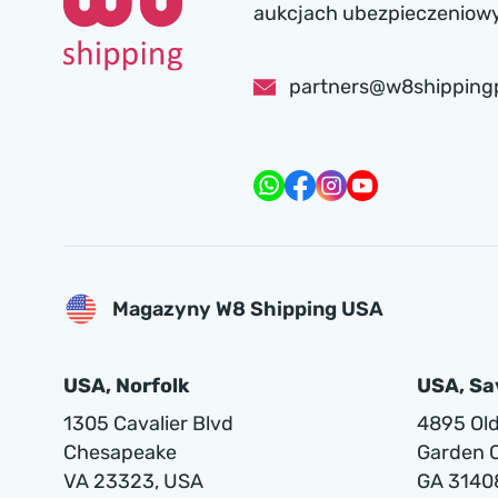
aukcjach ubezpieczeniowyc
partners@w8shipping
Magazyny W8 Shipping USA
USA, Norfolk
USA, S
1305 Cavalier Blvd
4895 Old 
Chesapeake
Garden C
VA 23323, USA
GA 3140