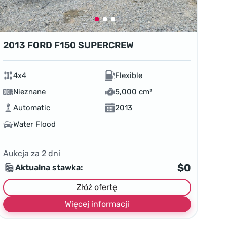
2013 FORD F150 SUPERCREW
4x4
Flexible
Nieznane
5,000 cm³
Automatic
2013
Water Flood
Aukcja za
2
dni
$0
Aktualna stawka:
Złóż ofertę
Więcej informacji