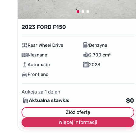
2023 FORD F150
Rear Wheel Drive
Benzyna
Nieznane
2,700 cm³
Automatic
2023
Front end
Aukcja za
1
dzień
$0
Aktualna stawka:
Złóż ofertę
Więcej informacji