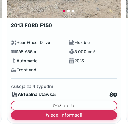
2013 FORD F150
Rear Wheel Drive
Flexible
168 655 mil
5,000 cm³
Automatic
2013
Front end
Aukcja za
4
tygodni
$0
Aktualna stawka:
Złóż ofertę
Więcej informacji