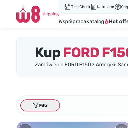
Title Check
Kalkulator
Car
Współpraca
Katalog
Hot off
Kup
FORD F15
Zamówienie FORD F150 z Ameryki: Samo
Filtr