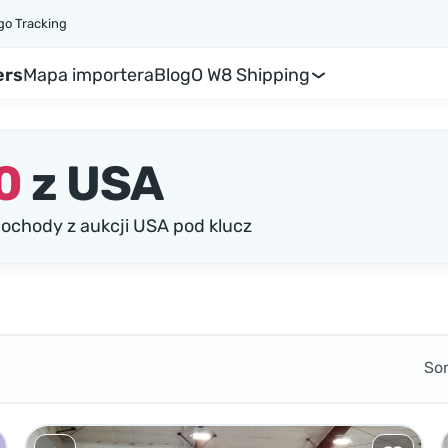
go Tracking
ers
Mapa importera
Blog
O W8 Shipping
0
z USA
chody z aukcji USA pod klucz
So