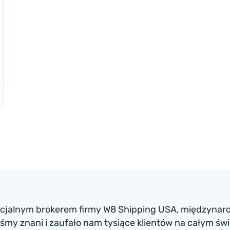
ficjalnym brokerem firmy W8 Shipping USA, międzynaro
my znani i zaufało nam tysiące klientów na całym św