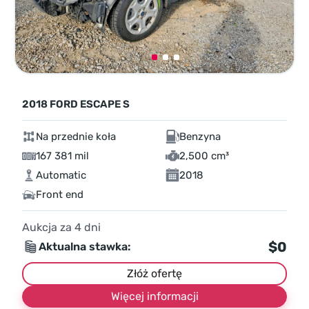
2018 FORD ESCAPE S
Na przednie koła
Benzyna
167 381 mil
2,500 cm³
Automatic
2018
Front end
Aukcja za
4
dni
$0
Aktualna stawka:
Złóż ofertę
Więcej informacji