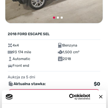
2018 FORD ESCAPE SEL
4x4
Benzyna
93 174 mile
1,500 cm³
Automatic
2018
Front end
Aukcja za
5
dni
$0
Aktualna stawka:
Złóż ofertę
Więcej informacji