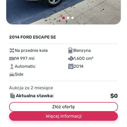
2014 FORD ESCAPE SE
Na przednie koła
Benzyna
14 997 mil
1,600 cm³
Automatic
2014
Side
Aukcja za
2
miesiące
$0
Aktualna stawka:
Złóż ofertę
Więcej informacji