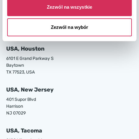
Zezwól na wszystkie
USA, Los Angeles
24700 S Main St.
Carson
Zezwól na wybór
CA 90745, USA
USA, Houston
6101 E Grand Parkway S
Baytown
TX 77523, USA
USA, New Jersey
401 Supor Blvd
Harrison
NJ 07029
USA, Tacoma