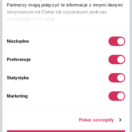
na mapie
Partnerzy mogą połączyć te informacje z innymi danymi
otrzymanymi od Ciebie lub uzyskanymi podczas
korzystania z ich usług.
Wybór
Niezbędne
zgody
Magazyny W8 Shipping USA
Preferencje
USA, Norfolk
1305 Cavalier Blvd
Chesapeake
Statystyka
VA 23323, USA
Marketing
USA, Savannah
4895 Old Louisville Rd.
Garden City
Pokaż szczegóły
GA 31408, USA