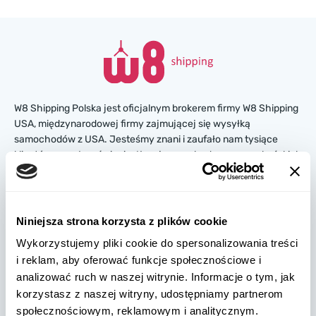
W8 Shipping Polska jest oficjalnym brokerem firmy W8 Shipping
USA, międzynarodowej firmy zajmującej się wysyłką
samochodów z USA. Jesteśmy znani i zaufało nam tysiące
klientów na całym świecie. Kupuj samochody na amerykańskich
aukcjach ubezpieczeniowych lub w salonach, a my
zorganizujemy ich dostawę z USA szybko i bezpiecznie!
Niniejsza strona korzysta z plików cookie
partners@w8shippingpl.com
Wykorzystujemy pliki cookie do spersonalizowania treści
i reklam, aby oferować funkcje społecznościowe i
+48 572 567 718
analizować ruch w naszej witrynie. Informacje o tym, jak
korzystasz z naszej witryny, udostępniamy partnerom
W8 Shipping PL Grójecka , 194/2 Warszawa, 02-390
społecznościowym, reklamowym i analitycznym.