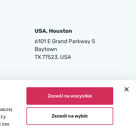
USA, Houston
6101 E Grand Parkway S
Baytown
TX 77523, USA
Zezwól na wszystkie
naszej
Zezwól na wybór
rzy
dczas
ana w Sądzie Rejonowym dla miasta stołecznego Warszawy w