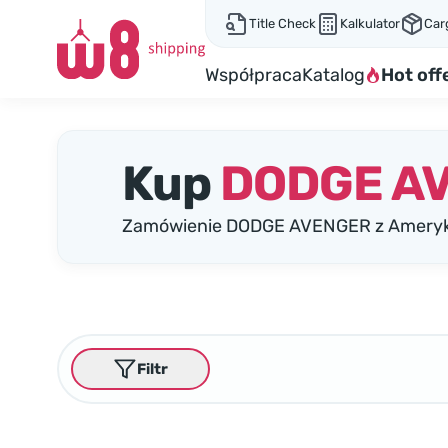
Title Check
Kalkulator
Car
Współpraca
Katalog
Hot off
Kup
DODGE A
Zamówienie DODGE AVENGER z Ameryki:
Filtr