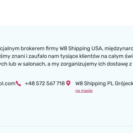
ficjalnym brokerem firmy W8 Shipping USA, międzynaro
my znani i zaufało nam tysiące klientów na całym św
h lub w salonach, a my zorganizujemy ich dostawę z 
pl.com
+48 572 567 718
W8 Shipping PL Grójeck
na mapie