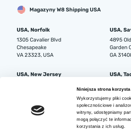
Magazyny W8 Shipping USA
USA, Norfolk
USA, S
1305 Cavalier Blvd
4895 Old 
Chesapeake
Garden C
VA 23323, USA
GA 3140
USA, New Jersey
USA, T
401 Supor Blvd
2102 Mi
Niniejsza strona korzysta
Harrison
Tacoma
Wykorzystujemy pliki cook
NJ 07029
WA 9842
społecznościowe i analizo
witryny, udostępniamy pa
mogą połączyć te informa
korzystania z ich usług.
AUTOVIA SPÓŁKA Z OGRANICZONĄ ODPOWIEDZIALNOŚCIĄ z siedzibą