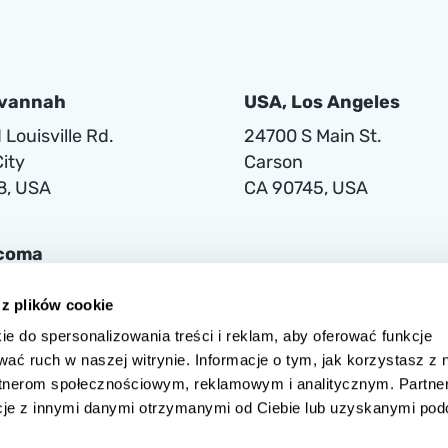
avannah
USA, Los Angeles
Louisville Rd.
24700 S Main St.
ity
Carson
8, USA
CA 90745, USA
acoma
lwaukee Way
 z plików cookie
ie do spersonalizowania treści i reklam, aby oferować funkcje
1
wać ruch w naszej witrynie. Informacje o tym, jak korzystasz z 
rtnerom społecznościowym, reklamowym i analitycznym. Partne
cje z innymi danymi otrzymanymi od Ciebie lub uzyskanymi po
 w Warszawie przy ul. Grójeckiej 194/2, 02-390 Warszawa, zarejestrow