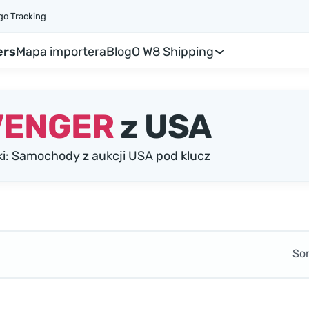
go Tracking
ers
Mapa importera
Blog
O W8 Shipping
VENGER
z USA
 Samochody z aukcji USA pod klucz
So