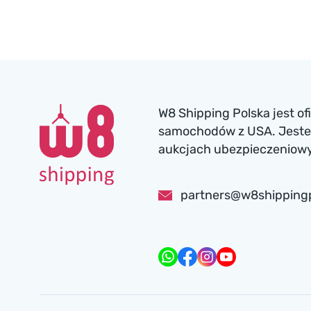
W8 Shipping Polska jest o
samochodów z USA. Jesteś
aukcjach ubezpieczeniowyc
partners@w8shipping