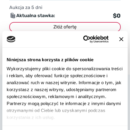
Aukcja za
5
dni
$0
Aktualna stawka:
Złóż ofertę
Więcej informacji
Niniejsza strona korzysta z plików cookie
Wykorzystujemy pliki cookie do spersonalizowania treści
i reklam, aby oferować funkcje społecznościowe i
analizować ruch w naszej witrynie. Informacje o tym, jak
korzystasz z naszej witryny, udostępniamy partnerom
społecznościowym, reklamowym i analitycznym.
Partnerzy mogą połączyć te informacje z innymi danymi
otrzymanymi od Ciebie lub uzyskanymi podczas
W8 Shipping Polska jest oficjalnym brokerem firmy W8 Shipping
korzystania z ich usług.
USA, międzynarodowej firmy zajmującej się wysyłką
samochodów z USA. Jesteśmy znani i zaufało nam tysiące