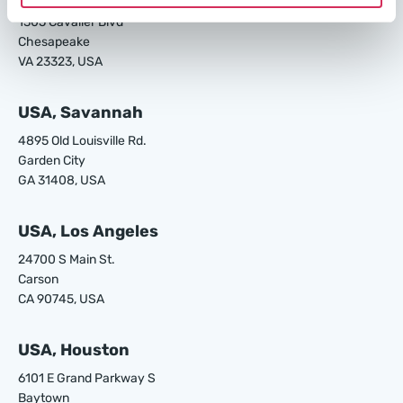
1305 Cavalier Blvd
Chesapeake
VA 23323, USA
USA, Savannah
4895 Old Louisville Rd.
Garden City
GA 31408, USA
USA, Los Angeles
24700 S Main St.
Carson
CA 90745, USA
USA, Houston
6101 E Grand Parkway S
Baytown