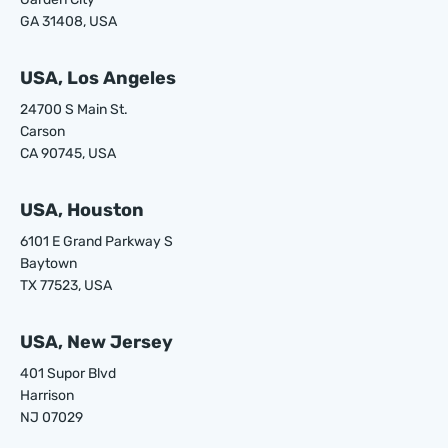
GA 31408, USA
USA, Los Angeles
24700 S Main St.
Carson
CA 90745, USA
USA, Houston
6101 E Grand Parkway S
Baytown
TX 77523, USA
USA, New Jersey
401 Supor Blvd
Harrison
NJ 07029