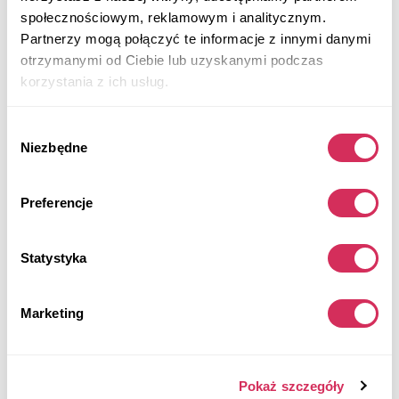
Water Flood
społecznościowym, reklamowym i analitycznym.
Partnerzy mogą połączyć te informacje z innymi danymi
Aukcja za
3
tygodni
otrzymanymi od Ciebie lub uzyskanymi podczas
$0
korzystania z ich usług.
Aktualna stawka:
Złóż ofertę
Wybór
Więcej informacji
Niezbędne
zgody
Preferencje
Statystyka
Marketing
Pokaż szczegóły