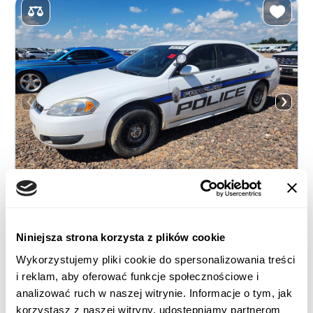
2016 CHEVROLET IMPALA LIMITED POLICE
Niniejsza strona korzysta z plików cookie
Wykorzystujemy pliki cookie do spersonalizowania treści
Na przednie koła
Benzyna
i reklam, aby oferować funkcje społecznościowe i
Nieznane
3,600 cm³
analizować ruch w naszej witrynie. Informacje o tym, jak
Automatic
2016
korzystasz z naszej witryny, udostępniamy partnerom