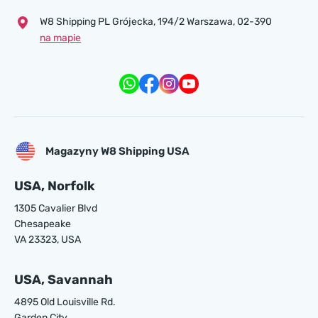
W8 Shipping PL Grójecka , 194/2 Warszawa, 02-390
na mapie
Magazyny W8 Shipping USA
USA, Norfolk
1305 Cavalier Blvd
Chesapeake
VA 23323, USA
USA, Savannah
4895 Old Louisville Rd.
Garden City