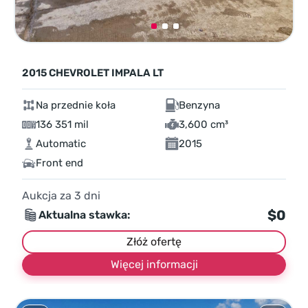
2015 CHEVROLET IMPALA LT
Na przednie koła
Benzyna
136 351 mil
3,600 cm³
Automatic
2015
Front end
Aukcja za
3
dni
$0
Aktualna stawka:
Złóż ofertę
Więcej informacji