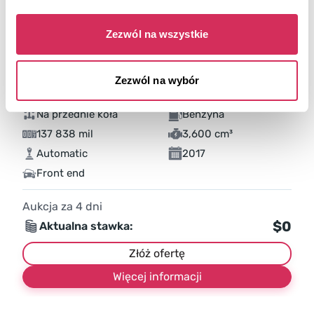
Zezwól na wszystkie
Zezwól na wybór
2017 CHEVROLET IMPALA LT
Na przednie koła
Benzyna
137 838 mil
3,600 cm³
Automatic
2017
Front end
Aukcja za
4
dni
$0
Aktualna stawka:
Złóż ofertę
Więcej informacji