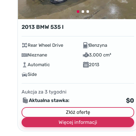
2013 BMW 535 I
Rear Wheel Drive
Benzyna
Nieznane
3,000 cm³
Automatic
2013
Side
Aukcja za
3
tygodni
$0
Aktualna stawka:
Złóż ofertę
Więcej informacji