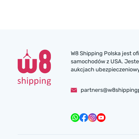
W8 Shipping Polska jest o
samochodów z USA. Jesteś
aukcjach ubezpieczeniowyc
partners@w8shipping