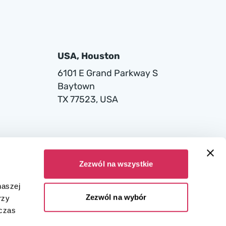
USA, Houston
6101 E Grand Parkway S
Baytown
TX 77523, USA
Zezwól na wszystkie
naszej
Zezwól na wybór
rzy
dczas