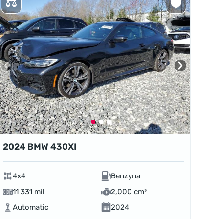
2024 BMW 430XI
4x4
Benzyna
11 331 mil
2,000 cm³
Automatic
2024