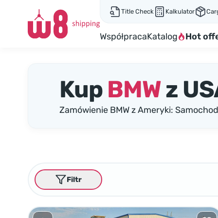
Title Check
Kalkulator
Car
Współpraca
Katalog
Hot off
Kup
BMW
z US
Zamówienie BMW z Ameryki: Samochody
Filtr