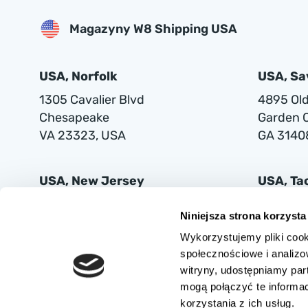
Magazyny W8 Shipping USA
USA, Norfolk
USA, S
1305 Cavalier Blvd
4895 Old 
Chesapeake
Garden C
VA 23323, USA
GA 3140
USA, New Jersey
USA, T
401 Supor Blvd
2102 Mi
Niniejsza strona korzysta
Harrison
Tacoma
Wykorzystujemy pliki cook
NJ 07029
WA 9842
społecznościowe i analizo
witryny, udostępniamy pa
mogą połączyć te informa
korzystania z ich usług.