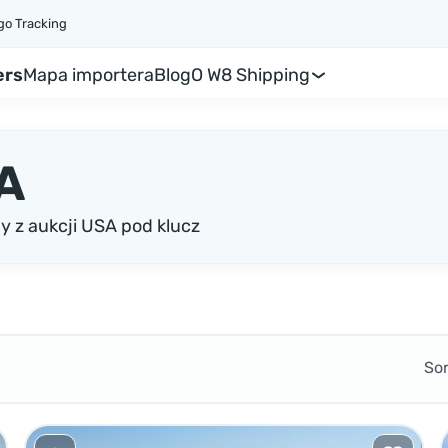
go Tracking
ers
Mapa importera
Blog
O W8 Shipping
A
 z aukcji USA pod klucz
So