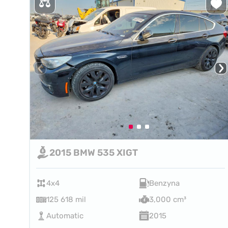
2015 BMW 535 XIGT
4x4
Benzyna
125 618 mil
3,000 cm³
Automatic
2015