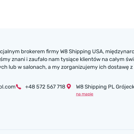
ficjalnym brokerem firmy W8 Shipping USA, międzynaro
my znani i zaufało nam tysiące klientów na całym św
h lub w salonach, a my zorganizujemy ich dostawę z 
pl.com
+48 572 567 718
W8 Shipping PL Grójeck
na mapie