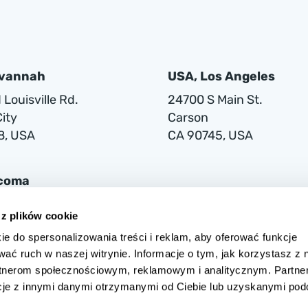
avannah
USA, Los Angeles
Louisville Rd.
24700 S Main St.
ity
Carson
8, USA
CA 90745, USA
acoma
lwaukee Way
 z plików cookie
ie do spersonalizowania treści i reklam, aby oferować funkcje
1
wać ruch w naszej witrynie. Informacje o tym, jak korzystasz z 
rtnerom społecznościowym, reklamowym i analitycznym. Partne
cje z innymi danymi otrzymanymi od Ciebie lub uzyskanymi po