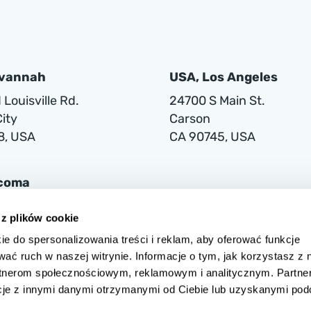
avannah
USA, Los Angeles
Louisville Rd.
24700 S Main St.
ity
Carson
8, USA
CA 90745, USA
acoma
lwaukee Way
 z plików cookie
ie do spersonalizowania treści i reklam, aby oferować funkcje
1
wać ruch w naszej witrynie. Informacje o tym, jak korzystasz z 
rtnerom społecznościowym, reklamowym i analitycznym. Partne
cje z innymi danymi otrzymanymi od Ciebie lub uzyskanymi po