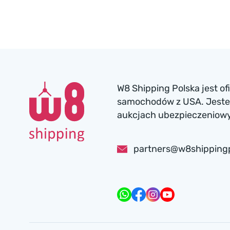
W8 Shipping Polska jest o
samochodów z USA. Jesteś
aukcjach ubezpieczeniowyc
partners@w8shipping