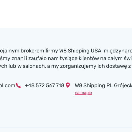
ficjalnym brokerem firmy W8 Shipping USA, międzynaro
my znani i zaufało nam tysiące klientów na całym św
h lub w salonach, a my zorganizujemy ich dostawę z 
pl.com
+48 572 567 718
W8 Shipping PL Grójeck
na mapie