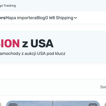
go Tracking
ers
Mapa importera
Blog
O W8 Shipping
ION
z USA
amochody z aukcji USA pod klucz
So