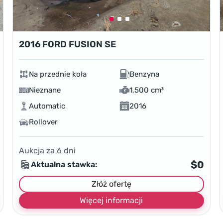
2016 FORD FUSION SE
Na przednie koła
Benzyna
Nieznane
1,500 cm³
Automatic
2016
Rollover
Aukcja za
6
dni
$0
Aktualna stawka:
Złóż ofertę
Więcej informacji