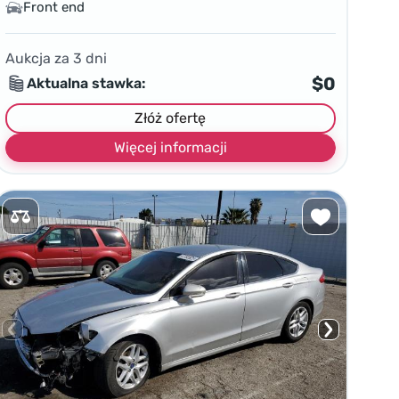
Front end
Aukcja za
3
dni
$0
Aktualna stawka:
Złóż ofertę
Więcej informacji