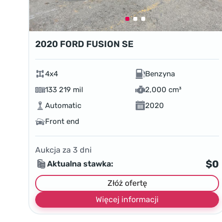
2020 FORD FUSION SE
4x4
Benzyna
133 219 mil
2,000 cm³
Automatic
2020
Front end
Aukcja za
3
dni
$0
Aktualna stawka:
Złóż ofertę
Więcej informacji