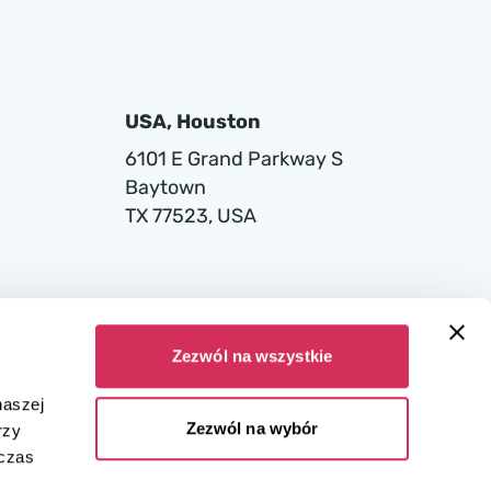
USA, Houston
6101 E Grand Parkway S
Baytown
TX 77523, USA
Zezwól na wszystkie
naszej
Zezwól na wybór
rzy
dczas