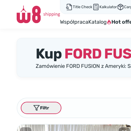
Title Check
Kalkulator
Car
Współpraca
Katalog
Hot off
Kup
FORD FUS
Zamówienie FORD FUSION z Ameryki: S
Filtr