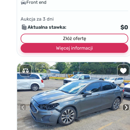
Front end
Aukcja za
3
dni
$0
Aktualna stawka:
Złóż ofertę
Więcej informacji