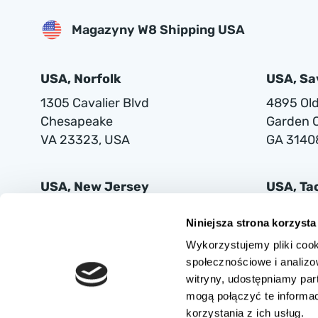
Magazyny W8 Shipping USA
USA, Norfolk
USA, S
1305 Cavalier Blvd
4895 Old 
Chesapeake
Garden C
VA 23323, USA
GA 3140
USA, New Jersey
USA, T
401 Supor Blvd
2102 Mi
Niniejsza strona korzysta
Harrison
Tacoma
Wykorzystujemy pliki cook
NJ 07029
WA 9842
społecznościowe i analizo
witryny, udostępniamy pa
mogą połączyć te informa
korzystania z ich usług.