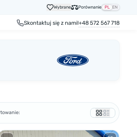
Wybrane
Porównanie
PL
EN
+48 572 567 718
Skontaktuj się z nami!
rtowanie: