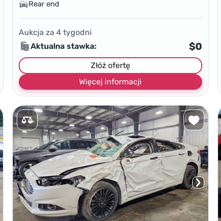
Rear end
Aukcja za
4
tygodni
$0
Aktualna stawka:
Złóż ofertę
Więcej informacji