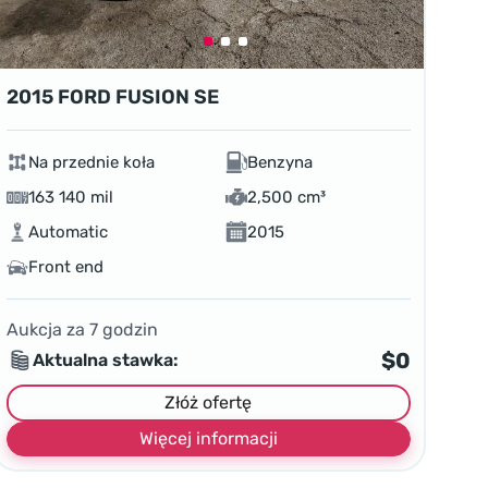
2015 FORD FUSION SE
Na przednie koła
Benzyna
163 140 mil
2,500 cm³
Automatic
2015
Front end
Aukcja za
7
godzin
$0
Aktualna stawka:
Złóż ofertę
Więcej informacji