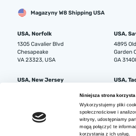
Magazyny W8 Shipping USA
USA, Norfolk
USA, S
1305 Cavalier Blvd
4895 Old 
Chesapeake
Garden C
VA 23323, USA
GA 3140
USA, New Jersey
USA, T
401 Supor Blvd
2102 Mi
Niniejsza strona korzysta
Harrison
Tacoma
Wykorzystujemy pliki cook
NJ 07029
WA 9842
społecznościowe i analizo
witryny, udostępniamy pa
mogą połączyć te informa
korzystania z ich usług.