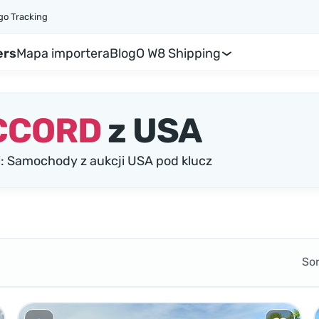
go Tracking
ers
Mapa importera
Blog
O W8 Shipping
CCORD
z USA
Samochody z aukcji USA pod klucz
So