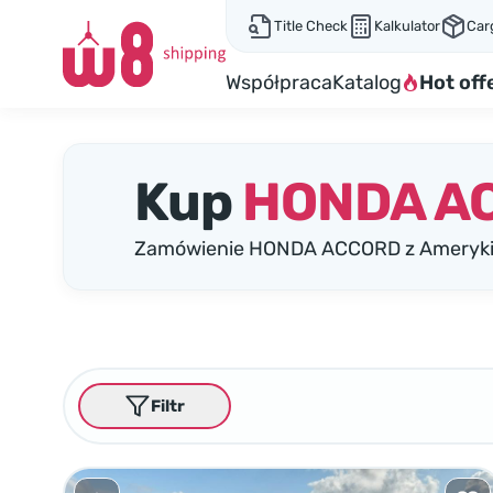
Title Check
Kalkulator
Car
Współpraca
Katalog
Hot off
Kup
HONDA A
Zamówienie HONDA ACCORD z Ameryki: 
Filtr