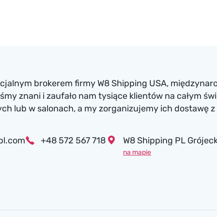
ficjalnym brokerem firmy W8 Shipping USA, międzynaro
my znani i zaufało nam tysiące klientów na całym św
h lub w salonach, a my zorganizujemy ich dostawę z 
pl.com
+48 572 567 718
W8 Shipping PL Grójeck
na mapie