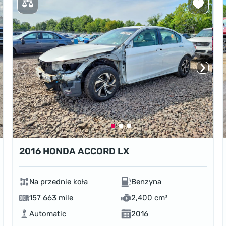
2016 HONDA ACCORD LX
Na przednie koła
Benzyna
157 663 mile
2,400 cm³
Automatic
2016