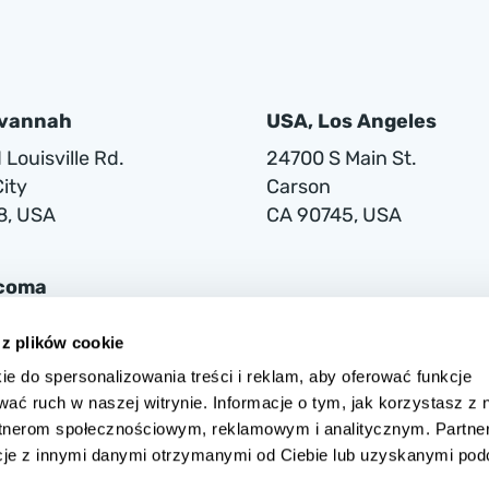
avannah
USA, Los Angeles
Louisville Rd.
24700 S Main St.
ity
Carson
8, USA
CA 90745, USA
acoma
lwaukee Way
 z plików cookie
ie do spersonalizowania treści i reklam, aby oferować funkcje
1
wać ruch w naszej witrynie. Informacje o tym, jak korzystasz z 
rtnerom społecznościowym, reklamowym i analitycznym. Partne
cje z innymi danymi otrzymanymi od Ciebie lub uzyskanymi po