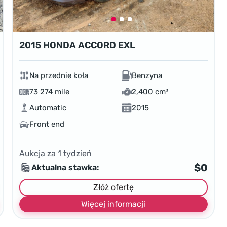
2015 HONDA ACCORD EXL
Na przednie koła
Benzyna
73 274 mile
2,400 cm³
Automatic
2015
Front end
Aukcja za
1
tydzień
$0
Aktualna stawka:
Złóż ofertę
Więcej informacji