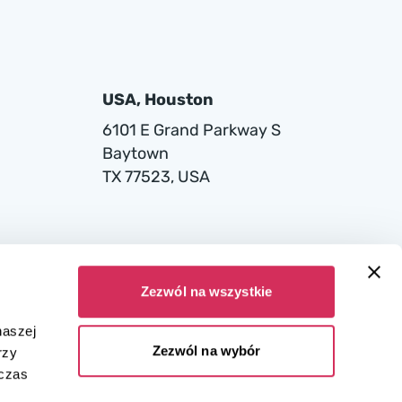
USA, Houston
6101 E Grand Parkway S
Baytown
TX 77523, USA
Zezwól na wszystkie
naszej
Zezwól na wybór
rzy
dczas