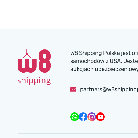
W8 Shipping Polska jest o
samochodów z USA. Jesteś
aukcjach ubezpieczeniowyc
partners@w8shipping