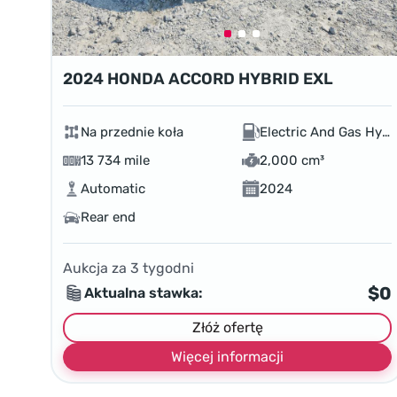
2024 HONDA ACCORD HYBRID EXL
Na przednie koła
Electric And Gas Hybrid
13 734 mile
2,000 cm³
Automatic
2024
Rear end
Aukcja za
3
tygodni
$0
Aktualna stawka:
Złóż ofertę
Więcej informacji