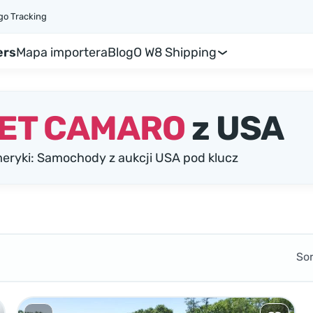
go Tracking
ers
Mapa importera
Blog
O W8 Shipping
ET CAMARO
z USA
yki: Samochody z aukcji USA pod klucz
So