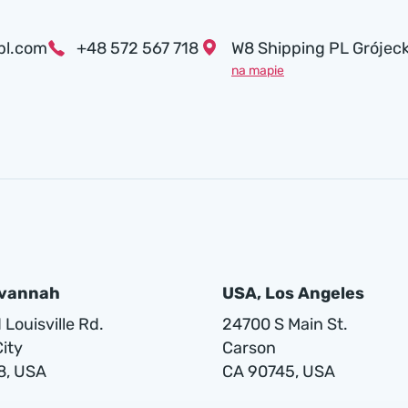
pl.com
+48 572 567 718
W8 Shipping PL Grójeck
na mapie
avannah
USA, Los Angeles
Louisville Rd.
24700 S Main St.
ity
Carson
8, USA
CA 90745, USA