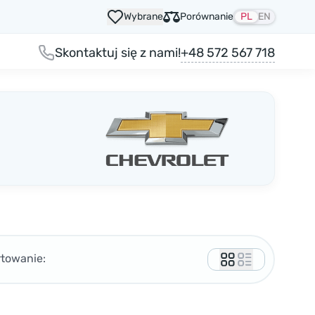
Wybrane
Porównanie
PL
EN
+48 572 567 718
Skontaktuj się z nami!
rtowanie: