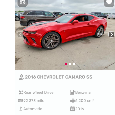
2016 CHEVROLET CAMARO SS
Rear Wheel Drive
Benzyna
92 373 mile
6,200 cm³
Automatic
2016