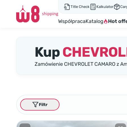
Title Check
Kalkulator
Car
Współpraca
Katalog
Hot off
Kup
CHEVROL
Zamówienie CHEVROLET CAMARO z Amer
Filtr