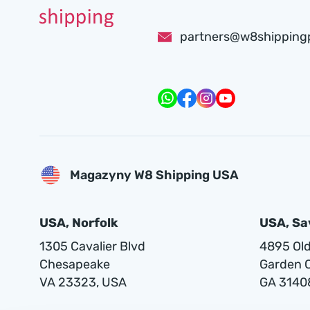
partners@w8shipping
Magazyny W8 Shipping USA
USA, Norfolk
USA, S
1305 Cavalier Blvd
4895 Old 
Chesapeake
Garden C
VA 23323, USA
GA 3140