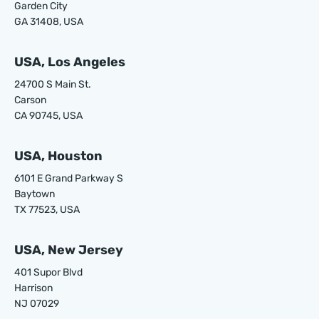
Garden City
GA 31408, USA
USA, Los Angeles
24700 S Main St.
Carson
CA 90745, USA
USA, Houston
6101 E Grand Parkway S
Baytown
TX 77523, USA
USA, New Jersey
401 Supor Blvd
Harrison
NJ 07029