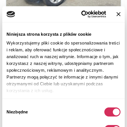
Niniejsza strona korzysta z plików cookie
2019 LAND ROVER DISCOVERY SPORT SE
Wykorzystujemy pliki cookie do spersonalizowania treści
4x4
Benzyna
i reklam, aby oferować funkcje społecznościowe i
analizować ruch w naszej witrynie. Informacje o tym, jak
86 225 mil
2,000 cm³
korzystasz z naszej witryny, udostępniamy partnerom
Automatic
2019
społecznościowym, reklamowym i analitycznym.
Normal Wear
Partnerzy mogą połączyć te informacje z innymi danymi
otrzymanymi od Ciebie lub uzyskanymi podczas
Aukcja za
4
dni
korzystania z ich usług.
$0
Aktualna stawka:
Złóż ofertę
Wybór
Niezbędne
zgody
Więcej informacji