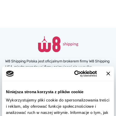
W8 Shipping Polska jest oficjalnym brokerem firmy W8 Shipping
USA, międzynarodowej firmy zajmującej się wysyłką
samochodów z USA. Jesteśmy znani i zaufało nam tysiące
klientów na całym świecie. Kupuj samochody na amerykańskich
aukcjach ubezpieczeniowych lub w salonach, a my
zorganizujemy ich dostawę z USA szybko i bezpiecznie!
Niniejsza strona korzysta z plików cookie
Wykorzystujemy pliki cookie do spersonalizowania treści
partners@w8shippingpl.com
i reklam, aby oferować funkcje społecznościowe i
analizować ruch w naszej witrynie. Informacje o tym, jak