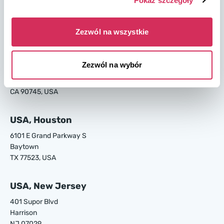
Pokaż szczegóły
4895 Old Louisville Rd.
Garden City
GA 31408, USA
Zezwól na wszystkie
USA, Los Angeles
Zezwól na wybór
24700 S Main St.
Carson
CA 90745, USA
USA, Houston
6101 E Grand Parkway S
Baytown
TX 77523, USA
USA, New Jersey
401 Supor Blvd
Harrison
NJ 07029