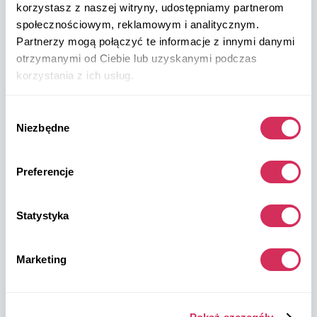
+48 572 567 718
korzystasz z naszej witryny, udostępniamy partnerom
społecznościowym, reklamowym i analitycznym.
Partnerzy mogą połączyć te informacje z innymi danymi
W8 Shipping PL Grójecka , 194/2 Warszawa, 02-390
otrzymanymi od Ciebie lub uzyskanymi podczas
na mapie
korzystania z ich usług.
Wybór
Niezbędne
zgody
Preferencje
Magazyny W8 Shipping USA
USA, Norfolk
Statystyka
1305 Cavalier Blvd
Chesapeake
Marketing
VA 23323, USA
USA, Savannah