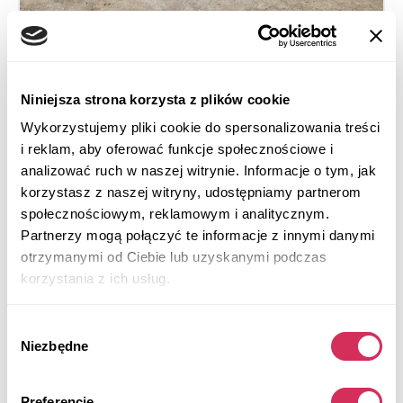
2025 KIA K4 LXS
Niniejsza strona korzysta z plików cookie
Wykorzystujemy pliki cookie do spersonalizowania treści
Na przednie koła
Benzyna
i reklam, aby oferować funkcje społecznościowe i
9 884 mile
2,000 cm³
analizować ruch w naszej witrynie. Informacje o tym, jak
Automatic
2025
korzystasz z naszej witryny, udostępniamy partnerom
społecznościowym, reklamowym i analitycznym.
Front end
Partnerzy mogą połączyć te informacje z innymi danymi
Aukcja za
4
dni
otrzymanymi od Ciebie lub uzyskanymi podczas
korzystania z ich usług.
$0
Aktualna stawka:
Złóż ofertę
Wybór
Niezbędne
Więcej informacji
zgody
Preferencje