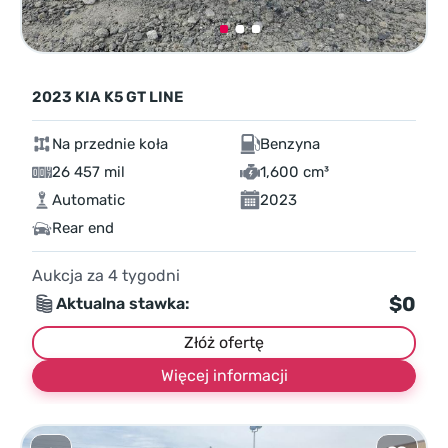
2023 KIA K5 GT LINE
Na przednie koła
Benzyna
26 457 mil
1,600 cm³
Automatic
2023
Rear end
Aukcja za
4
tygodni
$0
Aktualna stawka:
Złóż ofertę
Więcej informacji