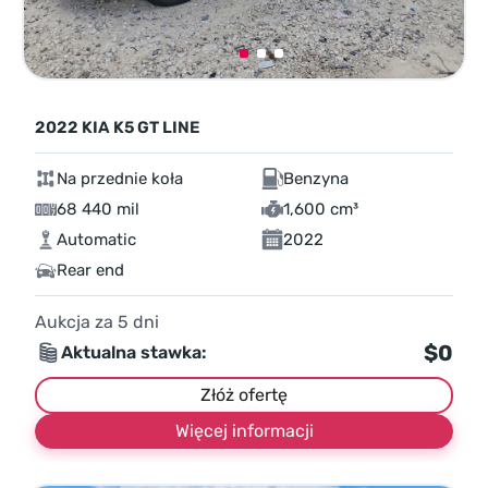
2022 KIA K5 GT LINE
Na przednie koła
Benzyna
68 440 mil
1,600 cm³
Automatic
2022
Rear end
Aukcja za
5
dni
$0
Aktualna stawka:
Złóż ofertę
Więcej informacji