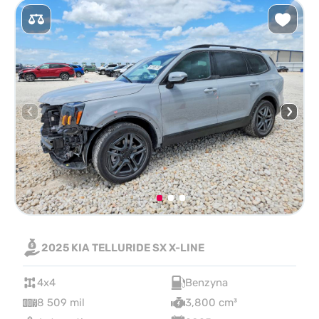
2025 KIA TELLURIDE SX X-LINE
4x4
Benzyna
8 509 mil
3,800 cm³