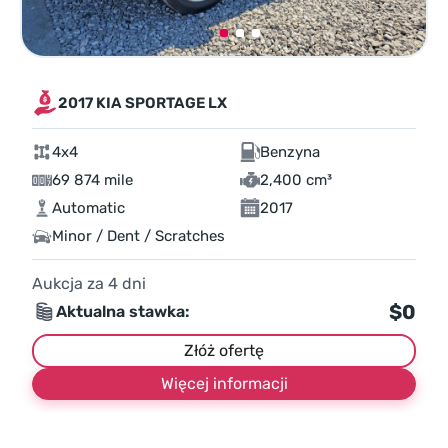
2017 KIA SPORTAGE LX
4x4
Benzyna
69 874 mile
2,400 cm³
Automatic
2017
Minor / Dent / Scratches
Aukcja za
4
dni
$0
Aktualna stawka:
Złóż ofertę
Więcej informacji