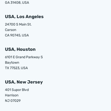
GA 31408, USA
USA, Los Angeles
24700 S Main St.
Carson
CA 90745, USA
USA, Houston
6101 E Grand Parkway S
Baytown
TX 77523, USA
USA, New Jersey
401 Supor Blvd
Harrison
NJ 07029