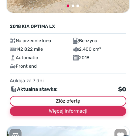
2018 KIA OPTIMA LX
Na przednie koła
Benzyna
142 822 mile
2,400 cm³
Automatic
2018
Front end
Aukcja za
7
dni
$0
Aktualna stawka:
Złóż ofertę
Więcej informacji