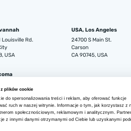
avannah
USA, Los Angeles
Louisville Rd.
24700 S Main St.
ity
Carson
8, USA
CA 90745, USA
acoma
lwaukee Way
 z plików cookie
ie do spersonalizowania treści i reklam, aby oferować funkcje
1
wać ruch w naszej witrynie. Informacje o tym, jak korzystasz z 
rtnerom społecznościowym, reklamowym i analitycznym. Partne
cje z innymi danymi otrzymanymi od Ciebie lub uzyskanymi po
 w Warszawie przy ul. Grójeckiej 194/2, 02-390 Warszawa, zarejestrow