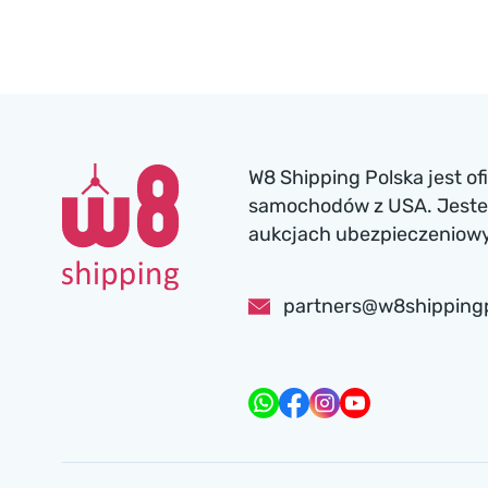
W8 Shipping Polska jest o
samochodów z USA. Jesteś
aukcjach ubezpieczeniowyc
partners@w8shipping