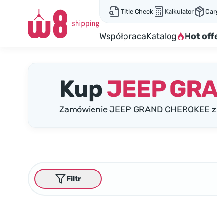
Title Check
Kalkulator
Car
Współpraca
Katalog
Hot off
Kup
JEEP GR
Zamówienie JEEP GRAND CHEROKEE z A
Filtr