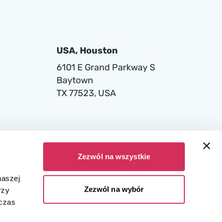
USA, Houston
6101 E Grand Parkway S
Baytown
TX 77523, USA
Zezwól na wszystkie
naszej
Zezwól na wybór
rzy
dczas
ana w Sądzie Rejonowym dla miasta stołecznego Warszawy w