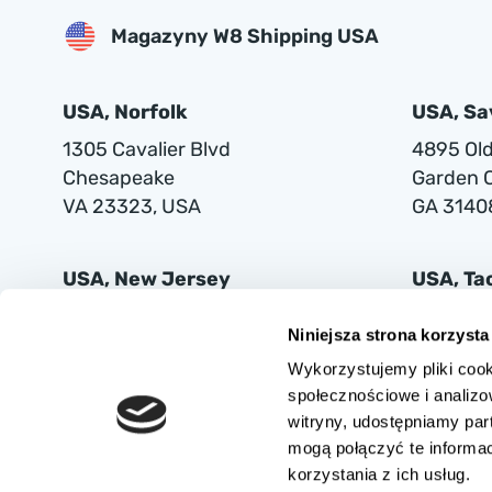
Magazyny W8 Shipping USA
USA, Norfolk
USA, S
1305 Cavalier Blvd
4895 Old 
Chesapeake
Garden C
VA 23323, USA
GA 3140
USA, New Jersey
USA, T
401 Supor Blvd
2102 Mi
Niniejsza strona korzysta
Harrison
Tacoma
Wykorzystujemy pliki cook
NJ 07029
WA 9842
społecznościowe i analizo
witryny, udostępniamy pa
mogą połączyć te informa
korzystania z ich usług.
AUTOVIA SPÓŁKA Z OGRANICZONĄ ODPOWIEDZIALNOŚCIĄ z siedzibą