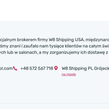
ficjalnym brokerem firmy W8 Shipping USA, międzynaro
my znani i zaufało nam tysiące klientów na całym św
h lub w salonach, a my zorganizujemy ich dostawę z 
pl.com
+48 572 567 718
W8 Shipping PL Grójeck
na mapie