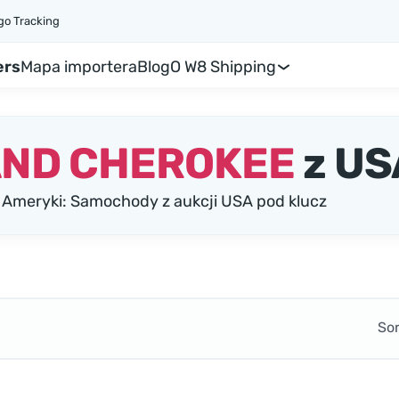
go Tracking
ers
Mapa importera
Blog
O W8 Shipping
AND CHEROKEE
z US
meryki: Samochody z aukcji USA pod klucz
So