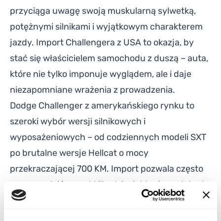
przyciąga uwagę swoją muskularną sylwetką,
potężnymi silnikami i wyjątkowym charakterem
jazdy. Import Challengera z USA to okazja, by
stać się właścicielem samochodu z duszą – auta,
które nie tylko imponuje wyglądem, ale i daje
niezapomniane wrażenia z prowadzenia.
Dodge Challenger z amerykańskiego rynku to
szeroki wybór wersji silnikowych i
wyposażeniowych – od codziennych modeli SXT
po brutalne wersje Hellcat o mocy
przekraczającej 700 KM. Import pozwala często
zaoszczędzić nawet kilkadziesiąt tysięcy złotych
w porównaniu z europejskimi cenami.
POPULARNE WERSJE WYPOSAŻENIA DODGE