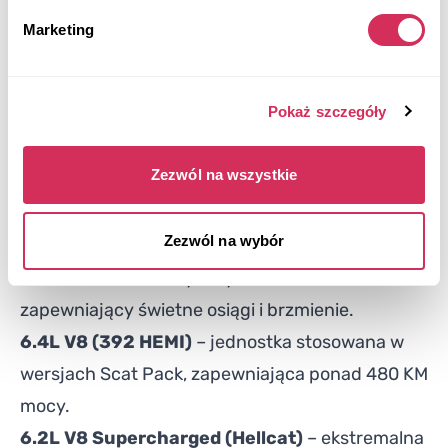
charakterem.
Marketing
SRT Hellcat Redeye / Jailbreak
– topowe
wersje przekraczające 800 KM, stworzone dla
Pokaż szczegóły
najbardziej wymagających entuzjastów.
DOSTĘPNE SILNIKI W MODELU DODGE
Zezwól na wszystkie
CHALLENGER Z USA:
3.6L V6 Pentastar
– oszczędny, ale dynamiczny
Zezwól na wybór
silnik do codziennej jazdy.
5.7L V8 HEMI
– klasyczny motor muscle carów,
zapewniający świetne osiągi i brzmienie.
6.4L V8 (392 HEMI)
– jednostka stosowana w
wersjach Scat Pack, zapewniająca ponad 480 KM
mocy.
6.2L V8 Supercharged (Hellcat)
– ekstremalna