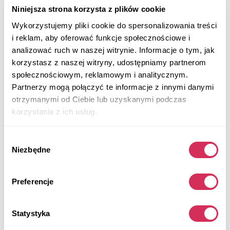
Niniejsza strona korzysta z plików cookie
CHALLENGER:
Wykorzystujemy pliki cookie do spersonalizowania treści
SXT
– podstawowa wersja z silnikiem V6,
i reklam, aby oferować funkcje społecznościowe i
automatyczną skrzynią biegów, klimatyzacją i
analizować ruch w naszej witrynie. Informacje o tym, jak
nowoczesnym systemem multimedialnym.
korzystasz z naszej witryny, udostępniamy partnerom
społecznościowym, reklamowym i analitycznym.
GT
– bardziej sportowy wygląd, lepsze
Partnerzy mogą połączyć te informacje z innymi danymi
zawieszenie i opcjonalny napęd AWD.
otrzymanymi od Ciebie lub uzyskanymi podczas
R/T
– klasyczny muscle car z legendarnym
korzystania z ich usług.
silnikiem V8 HEMI 5.7L i dynamicznymi osiągami.
Wybór
R/T Scat Pack
– wersja dla miłośników mocy z
Niezbędne
zgody
jednostką 6.4L V8 i pakietem sportowych
udoskonaleń.
Preferencje
SRT Hellcat
– ekstremalna odmiana z
kompresorowym silnikiem V8 6.2L o mocy 717 KM
Statystyka
lub więcej, z agresywnym wyglądem i torowym