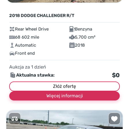
2018 DODGE CHALLENGER R/T
Rear Wheel Drive
Benzyna
68 602 mile
5,700 cm³
Automatic
2018
Front end
Aukcja za
1
dzień
$0
Aktualna stawka:
Złóż ofertę
Więcej informacji