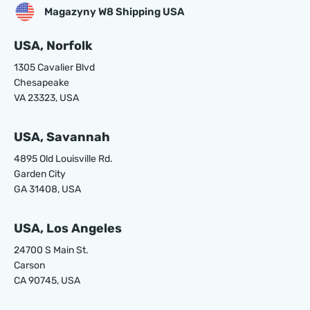
Magazyny W8 Shipping USA
USA, Norfolk
1305 Cavalier Blvd
Chesapeake
VA 23323, USA
USA, Savannah
4895 Old Louisville Rd.
Garden City
GA 31408, USA
USA, Los Angeles
24700 S Main St.
Carson
CA 90745, USA