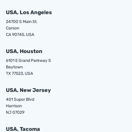
USA, Los Angeles
24700 S Main St.
Carson
CA 90745, USA
USA, Houston
6101 E Grand Parkway S
Baytown
TX 77523, USA
USA, New Jersey
401 Supor Blvd
Harrison
NJ 07029
USA, Tacoma