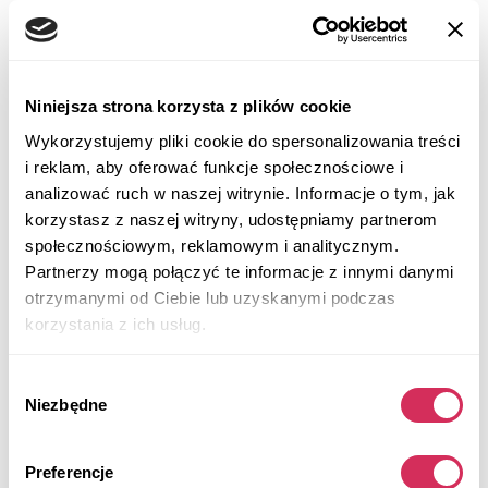
2016 ACURA MDX TECHNOLOGY
Niniejsza strona korzysta z plików cookie
Na przednie koła
Benzyna
Wykorzystujemy pliki cookie do spersonalizowania treści
i reklam, aby oferować funkcje społecznościowe i
169 200 mil
3,500 cm³
analizować ruch w naszej witrynie. Informacje o tym, jak
Automatic
2016
korzystasz z naszej witryny, udostępniamy partnerom
Front end
społecznościowym, reklamowym i analitycznym.
Partnerzy mogą połączyć te informacje z innymi danymi
Aukcja za
3
tygodni
otrzymanymi od Ciebie lub uzyskanymi podczas
$0
Aktualna stawka:
korzystania z ich usług.
Złóż ofertę
Wybór
Więcej informacji
Niezbędne
zgody
Preferencje