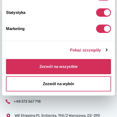
Statystyka
Marketing
W8 Shipping Polska jest oficjalnym brokerem firmy W8 Shipping
Pokaż szczegóły
USA, międzynarodowej firmy zajmującej się wysyłką
samochodów z USA. Jesteśmy znani i zaufało nam tysiące
klientów na całym świecie. Kupuj samochody na amerykańskich
Zezwól na wszystkie
aukcjach ubezpieczeniowych lub w salonach, a my
zorganizujemy ich dostawę z USA szybko i bezpiecznie!
Zezwól na wybór
partners@w8shippingpl.com
+48 572 567 718
W8 Shipping PL Grójecka , 194/2 Warszawa, 02-390