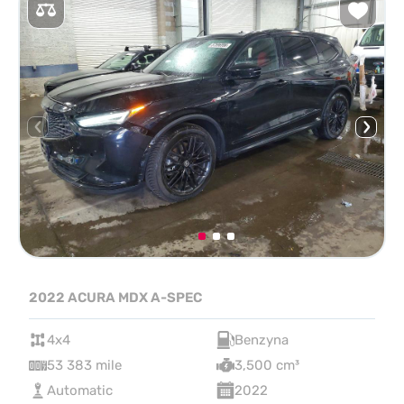
2022 ACURA MDX A-SPEC
4x4
Benzyna
53 383 mile
3,500 cm³
Automatic
2022