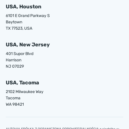
USA, Houston
6101 E Grand Parkway S
Baytown
TX 77523, USA
USA, New Jersey
401 Supor Blvd
Harrison
NJ 07029
USA, Tacoma
2102 Milwaukee Way
Tacoma
WA 98421