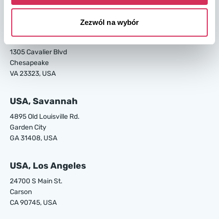
Magazyny W8 Shipping USA
Zezwól na wybór
USA, Norfolk
1305 Cavalier Blvd
Chesapeake
VA 23323, USA
USA, Savannah
4895 Old Louisville Rd.
Garden City
GA 31408, USA
USA, Los Angeles
24700 S Main St.
Carson
CA 90745, USA