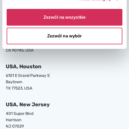
Garden City
GA 31408, USA
Zezwól na wszystkie
USA, Los Angeles
Zezwól na wybór
24700 S Main St.
Carson
CA 90745, USA
USA, Houston
6101 E Grand Parkway S
Baytown
TX 77523, USA
USA, New Jersey
401 Supor Blvd
Harrison
NJ 07029