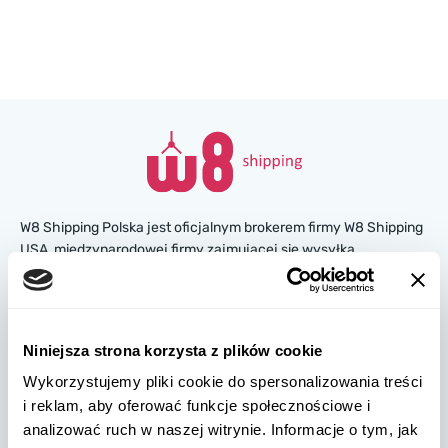
W8 Shipping Polska jest oficjalnym brokerem firmy W8 Shipping
USA, międzynarodowej firmy zajmującej się wysyłką
samochodów z USA. Jesteśmy znani i zaufało nam tysiące
klientów na całym świecie. Kupuj samochody na amerykańskich
aukcjach ubezpieczeniowych lub w salonach, a my
zorganizujemy ich dostawę z USA szybko i bezpiecznie!
Niniejsza strona korzysta z plików cookie
Wykorzystujemy pliki cookie do spersonalizowania treści
partners@w8shippingpl.com
i reklam, aby oferować funkcje społecznościowe i
analizować ruch w naszej witrynie. Informacje o tym, jak
+48 572 567 718