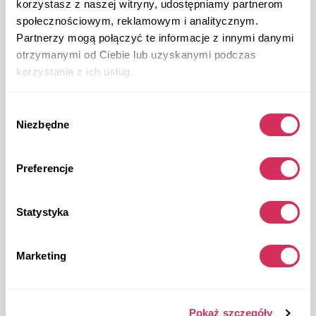
korzystasz z naszej witryny, udostępniamy partnerom
społecznościowym, reklamowym i analitycznym.
W8 Shipping PL Grójecka , 194/2 Warszawa, 02-390
Partnerzy mogą połączyć te informacje z innymi danymi
na mapie
otrzymanymi od Ciebie lub uzyskanymi podczas
korzystania z ich usług.
Wybór
Niezbędne
zgody
Magazyny W8 Shipping USA
Preferencje
USA, Norfolk
Statystyka
1305 Cavalier Blvd
Chesapeake
VA 23323, USA
Marketing
USA, Savannah
Pokaż szczegóły
4895 Old Louisville Rd.