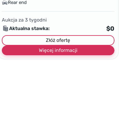
Rear end
Aukcja za
3
tygodni
$0
Aktualna stawka:
Złóż ofertę
Więcej informacji