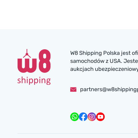
W8 Shipping Polska jest o
samochodów z USA. Jesteś
aukcjach ubezpieczeniowyc
partners@w8shipping