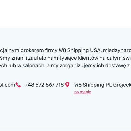
ficjalnym brokerem firmy W8 Shipping USA, międzynaro
my znani i zaufało nam tysiące klientów na całym św
h lub w salonach, a my zorganizujemy ich dostawę z 
pl.com
+48 572 567 718
W8 Shipping PL Grójeck
na mapie