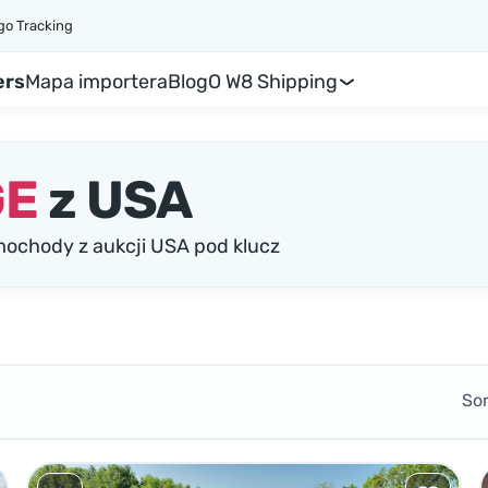
go Tracking
ers
Mapa importera
Blog
O W8 Shipping
GE
z USA
ochody z aukcji USA pod klucz
So