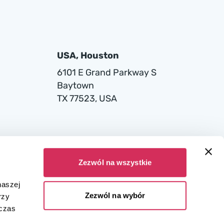
USA, Houston
6101 E Grand Parkway S
Baytown
TX 77523, USA
Zezwól na wszystkie
naszej
Zezwól na wybór
rzy
dczas