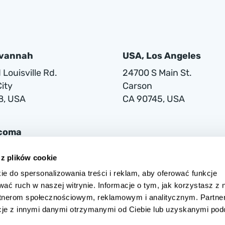
avannah
USA, Los Angeles
Louisville Rd.
24700 S Main St.
ity
Carson
8, USA
CA 90745, USA
acoma
lwaukee Way
 z plików cookie
ie do spersonalizowania treści i reklam, aby oferować funkcje
1
wać ruch w naszej witrynie. Informacje o tym, jak korzystasz z 
rtnerom społecznościowym, reklamowym i analitycznym. Partne
cje z innymi danymi otrzymanymi od Ciebie lub uzyskanymi po