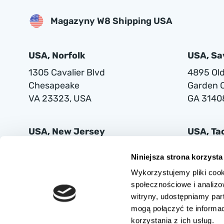
Magazyny W8 Shipping USA
USA, Norfolk
USA, S
1305 Cavalier Blvd
4895 Old 
Chesapeake
Garden C
VA 23323, USA
GA 3140
USA, New Jersey
USA, T
401 Supor Blvd
2102 Mi
Niniejsza strona korzysta
Harrison
Tacoma
Wykorzystujemy pliki cook
NJ 07029
WA 9842
społecznościowe i analizo
witryny, udostępniamy pa
mogą połączyć te informa
korzystania z ich usług.