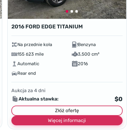
2016 FORD EDGE TITANIUM
Na przednie koła
Benzyna
155 623 mile
3,500 cm³
Automatic
2016
Rear end
Aukcja za
4
dni
$0
Aktualna stawka:
Złóż ofertę
Więcej informacji