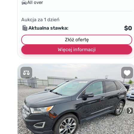
All over
Aukcja za
1
dzień
$0
Aktualna stawka:
Złóż ofertę
Więcej informacji