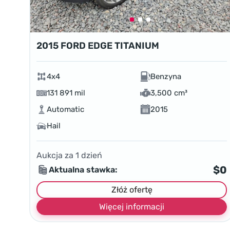
2015 FORD EDGE TITANIUM
4x4
Benzyna
131 891 mil
3,500 cm³
Automatic
2015
Hail
Aukcja za
1
dzień
$0
Aktualna stawka:
Złóż ofertę
Więcej informacji