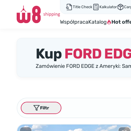
Title Check
Kalkulator
Car
Współpraca
Katalog
Hot off
Kup
FORD ED
Zamówienie FORD EDGE z Ameryki: Sam
Filtr