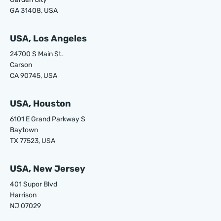
GA 31408, USA
USA, Los Angeles
24700 S Main St.
Carson
CA 90745, USA
USA, Houston
6101 E Grand Parkway S
Baytown
TX 77523, USA
USA, New Jersey
401 Supor Blvd
Harrison
NJ 07029