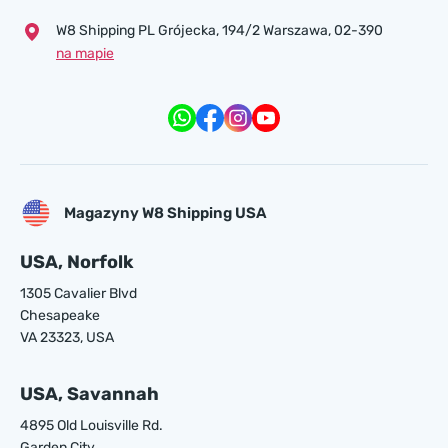
W8 Shipping PL Grójecka , 194/2 Warszawa, 02-390
na mapie
Magazyny W8 Shipping USA
USA, Norfolk
1305 Cavalier Blvd
Chesapeake
VA 23323, USA
USA, Savannah
4895 Old Louisville Rd.
Garden City