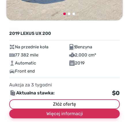
2019 LEXUS UX 200
Na przednie koła
Benzyna
77 382 mile
2,000 cm³
Automatic
2019
Front end
Aukcja za
3
tygodni
$0
Aktualna stawka:
Złóż ofertę
Więcej informacji