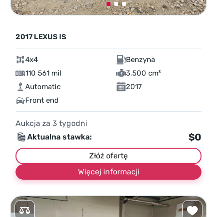
2017 LEXUS IS
4x4
Benzyna
110 561 mil
3,500 cm³
Automatic
2017
Front end
Aukcja za
3
tygodni
$0
Aktualna stawka:
Złóż ofertę
Więcej informacji