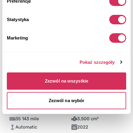
Preferencje
Statystyka
Marketing
Pokaż szczegóły
Zezwól na wszystkie
2022 LEXUS ES 350 F SPORT
Zezwól na wybór
Na przednie koła
Benzyna
35 143 mile
3,500 cm³
Automatic
2022