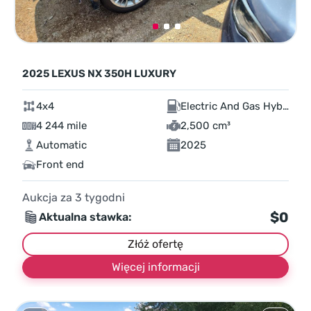
2025 LEXUS NX 350H LUXURY
4x4
Electric And Gas Hybrid
4 244 mile
2,500 cm³
Automatic
2025
Front end
Aukcja za
3
tygodni
$0
Aktualna stawka:
Złóż ofertę
Więcej informacji