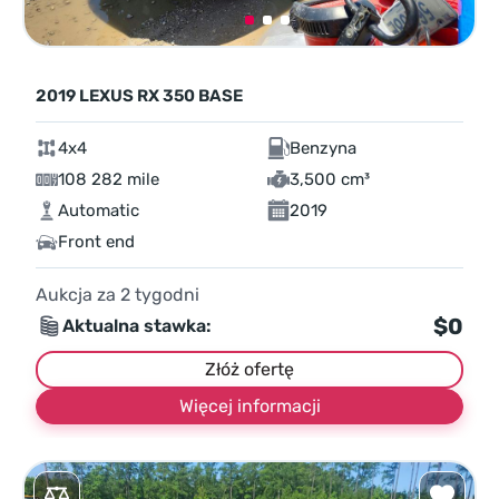
2019 LEXUS RX 350 BASE
4x4
Benzyna
108 282 mile
3,500 cm³
Automatic
2019
Front end
Aukcja za
2
tygodni
$0
Aktualna stawka:
Złóż ofertę
Więcej informacji