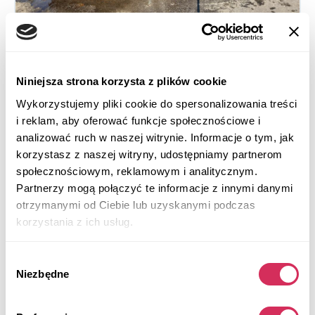
2014 LEXUS GS 350
Niniejsza strona korzysta z plików cookie
Rear Wheel Drive
Benzyna
Wykorzystujemy pliki cookie do spersonalizowania treści
94 013 mil
3,500 cm³
i reklam, aby oferować funkcje społecznościowe i
analizować ruch w naszej witrynie. Informacje o tym, jak
Automatic
2014
korzystasz z naszej witryny, udostępniamy partnerom
Rear end
społecznościowym, reklamowym i analitycznym.
Partnerzy mogą połączyć te informacje z innymi danymi
Aukcja za
3
tygodni
otrzymanymi od Ciebie lub uzyskanymi podczas
$0
Aktualna stawka:
korzystania z ich usług.
Złóż ofertę
Wybór
Więcej informacji
Niezbędne
zgody