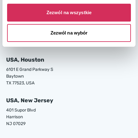
GA 31408, USA
Zezwól na wszystkie
USA, Los Angeles
24700 S Main St.
Zezwól na wybór
Carson
CA 90745, USA
USA, Houston
6101 E Grand Parkway S
Baytown
TX 77523, USA
USA, New Jersey
401 Supor Blvd
Harrison
NJ 07029